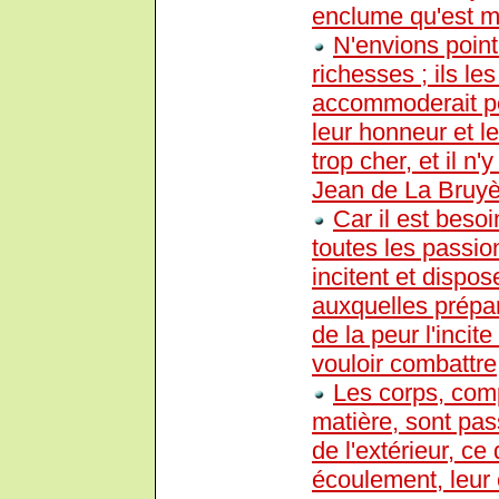
enclume qu'est m
N'envions poin
richesses ; ils le
accommoderait poin
leur honneur et le
trop cher, et il n
Jean de La Bruyè
Car il est besoi
toutes les passi
incitent et dispo
auxquelles prépar
de la peur l'incite
vouloir combattre,
Les corps, com
matière, sont pa
de l'extérieur, ce
écoulement, leur 