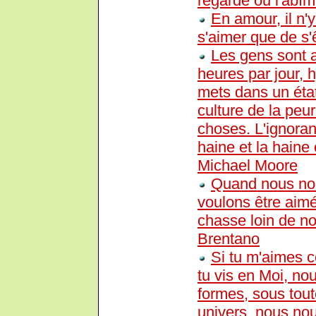
regarde ou l'abî
En amour, il n'
s'aimer que de s'
Les gens sont a
heures par jour, h
mets dans un éta
culture de la peu
choses. L'ignoran
haine et la haine 
Michael Moore
Quand nous nou
voulons être aim
chasse loin de no
Brentano
Si tu m'aimes c
tu vis en Moi, no
formes, sous tout
univers, nous no