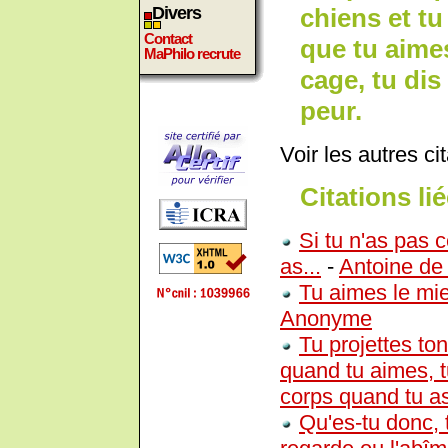
chiens et tu
Divers
Contact
que tu aimes
MaPhilo recrute
cage, tu dis
peur.
Voir les autres ci
Citations lié
Si tu n'as pas c
as...
-
Antoine de
Tu aimes le miel
Anonyme
Tu projettes ton
quand tu aimes, tu
corps quand tu as
Qu'es-tu donc, 