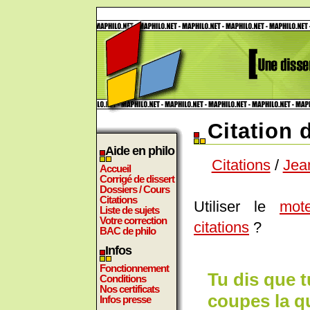
Citation 
Aide en philo
Citations
/
Jea
Accueil
Corrigé de dissert
Dossiers / Cours
Citations
Utiliser le
mot
Liste de sujets
Votre correction
citations
?
BAC de philo
Infos
Fonctionnement
Tu dis que t
Conditions
Nos certificats
coupes la qu
Infos presse