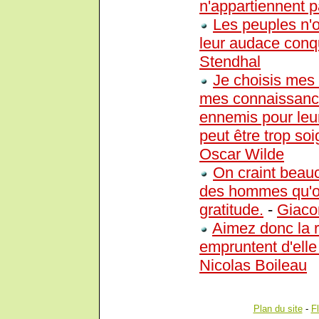
n'appartiennent pa
Les peuples n'o
leur audace conqu
Stendhal
Je choisis mes 
mes connaissance
ennemis pour leu
peut être trop so
Oscar Wilde
On craint beauc
des hommes qu'on 
gratitude.
-
Giaco
Aimez donc la r
empruntent d'elle 
Nicolas Boileau
Plan du site
-
F