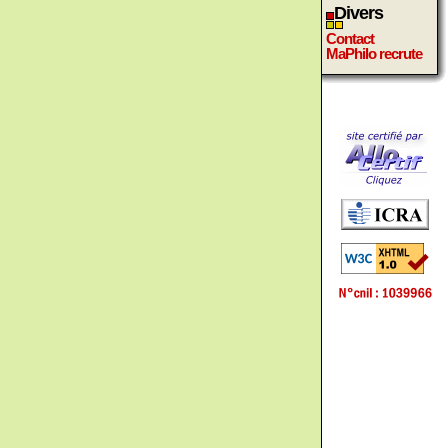
Divers
Contact
MaPhilo recrute