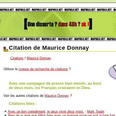
Citation de Maurice Donnay
Citations
/
Maurice Donnay
Utiliser le
moteur de recherche de citations
?
Avec une campagne de presse bien menée, au bout
de deux mois, les Français croiraient en Dieu.
Voir les autres citations de
Maurice Donnay
?
Citations liées :
Avec un bon compliment, je peux vivre deux mois.
-
Mark Twain
Rien de si aisé que d'être bien avec un homme qu'on ne voit qu'une fois