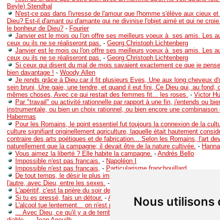
Beyle) Stendhal
N'est-ce pas dans l'ivresse de l'amour que l'homme s'élève aux cieux et 
Dieu? Est-il d'amant ou d'amante qui ne divinise l'objet aimé et qui ne croie
le bonheur de Dieu?
-
Fourier
Janvier est le mois ou l'on offre ses meilleurs voeux à ses amis. Les a
ceux ou ils ne se réaliseront pas.
-
Georg Christoph Lichtenberg
Janvier est le mois ou l'on offre ses meilleurs voeux à ses amis. Les a
ceux ou ils ne se réaliseront pas.
-
Georg Christoph Lichtenberg
Si ceux qui disent du mal de mois savaient exactement ce que je pense d
bien davantage !
-
Woody Allen
Je rends grâce à Dieu car il fit plusieurs Eves, Une aux long cheveux d'
sein bruni, Une gaie, une tendre, et quand il eut fini, Ce Dieu qui, au fond, 
mêmes choses, Avec ce qui restait des femmes fit... les roses.
-
Victor H
Par "travail" ou activité rationnelle par rapport à une fin, j'entends ou bie
instrumentale, ou bien un choix rationnel, ou bien encore une combinaison
Habermas
Pour les Romains, le point essentiel fut toujours la connexion de la cult
culture signifiant originellement agriculture, laquelle était hautement cons
contraire des arts poétiques et de fabrication... Selon les Romains, l'art dev
naturellement que la campagne; il devait être de la nature cultivée.
-
Hanna
Vous aimez la liberté ? Elle habite la campagne.
-
Andrés Bello
Impossible n'est pas francais.
-
Napoléon I
Impossible n'est pas francais,
-
Particularisme franchouillard
De tout temps, le désir le plus important a été le désir de rencontres. 
l'autre, avec Dieu, entre les sexes.
-
Théodore Zeldin
L'apéritif, c'est la prière du soir des Français.
-
Paul Morand
Si tu es pressé, fais un détour.
-
Anonyme
Nous utilisons
L'alcool tue lentement... on n'est pas pressé...
-
Inconnu
... Avec Dieu, ce qu'il y a de terrible, c'est qu'on ne sait jamais si ce n
diable...
-
Jean Anouilh