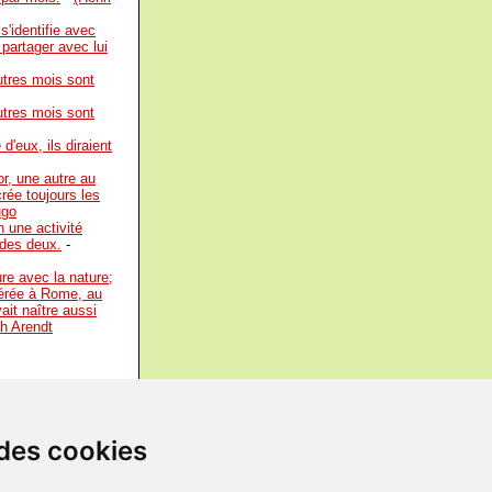
s'identifie avec
 partager avec lui
utres mois sont
utres mois sont
'eux, ils diraient
or, une autre au
crée toujours les
ugo
n une activité
 des deux.
-
ure avec la nature;
idérée à Rome, au
ait naître aussi
h Arendt
Rencontres avec
 des cookies
'est pas un coup du