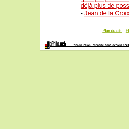
déjà plus de poss
-
Jean de la Croi
Plan du site
-
F