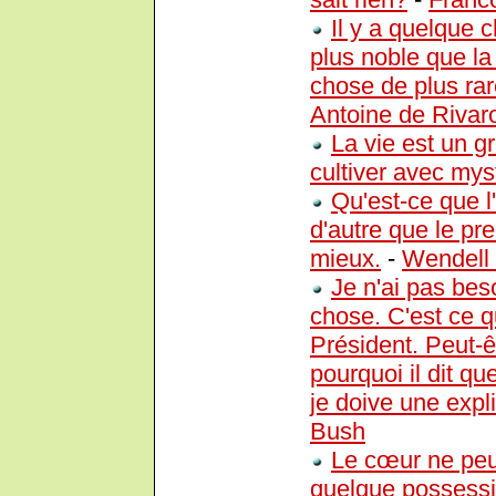
Il y a quelque c
plus noble que la 
chose de plus rare
Antoine de Rivar
La vie est un gr
cultiver avec myst
Qu'est-ce que l
d'autre que le pr
mieux.
-
Wendell 
Je n'ai pas bes
chose. C'est ce q
Président. Peut-ê
pourquoi il dit q
je doive une expli
Bush
Le cœur ne peut
quelque possession