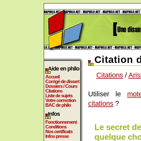
Citation 
Aide en philo
Citations
/
Aris
Accueil
Corrigé de dissert
Dossiers / Cours
Citations
Utiliser le
mot
Liste de sujets
Votre correction
citations
?
BAC de philo
Infos
Fonctionnement
Le secret de
Conditions
Nos certificats
quelque cho
Infos presse