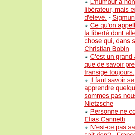
L'humour a non
libérateur, mais 
d'élevé.
-
Sigmun
Ce qu'on appel
la liberté dont el
chose qui, dans sa
Christian Bobin
C'est un grand 
que de savoir pre
transige toujours.
Il faut savoir s
apprendre quelqu
sommes pas nou
Nietzsche
Personne ne con
Elias Cannetti
N'est-ce pas s
sait rien?
-
Franco