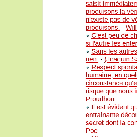
saisit immédiatem
produisons la véri
n'existe pas de v
produisons.
-
Wil
C'est peu de c
si l'autre les enten
Sans les autres
rien.
-
(Joaquin S
Respect sponta
humaine, en quel
circonstance qu'e
risque que nous 
Proudhon
Il est évident 
entraînante déco
secret dont la co
Poe