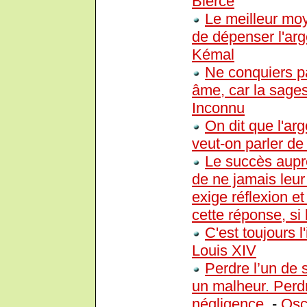
Bierce
Le meilleur mo
de dépenser l'ar
Kémal
Ne conquiers pa
âme, car la sagess
Inconnu
On dit que l'ar
veut-on parler de 
Le succès auprè
de ne jamais leur
exige réflexion et
cette réponse, si 
C'est toujours l
Louis XIV
Perdre l’un de
un malheur. Perd
négligence.
-
Osc