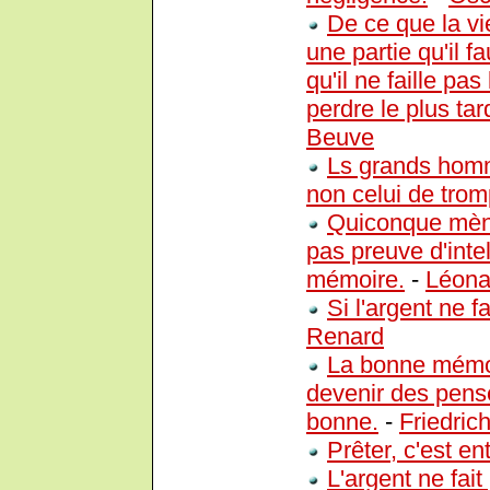
De ce que la vie
une partie qu'il fa
qu'il ne faille pa
perdre le plus tar
Beuve
Ls grands homme
non celui de trom
Quiconque mène
pas preuve d'inte
mémoire.
-
Léona
Si l'argent ne f
Renard
La bonne mémoi
devenir des pens
bonne.
-
Friedric
Prêter, c'est en
L'argent ne fai