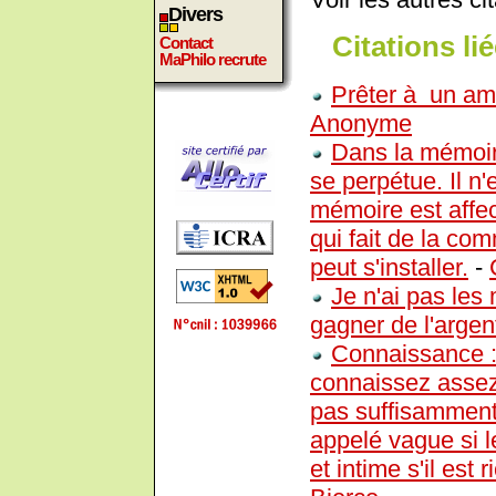
Divers
Citations lié
Contact
MaPhilo recrute
Prêter à un ami,
Anonyme
Dans la mémoire
se perpétue. Il n'
mémoire est affect
qui fait de la co
peut s'installer.
-
Je n'ai pas le
gagner de l'argen
Connaissance :
connaissez assez 
pas suffisamment 
appelé vague si l
et intime s'il est 