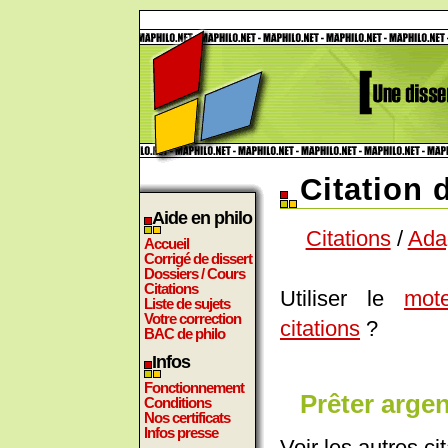
Citation 
Aide en philo
Citations
/
Ada
Accueil
Corrigé de dissert
Dossiers / Cours
Citations
Utiliser le
mot
Liste de sujets
Votre correction
citations
?
BAC de philo
Infos
Fonctionnement
Prêter argen
Conditions
Nos certificats
Infos presse
Voir les autres ci