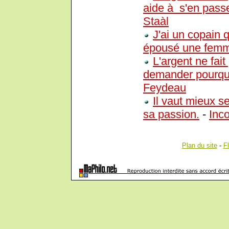
aide à s'en passe
Staàl
J'ai un copain q
épousé une femme 
L'argent ne fai
demander pourquoi
Feydeau
Il vaut mieux s
sa passion.
-
Inc
Plan du site
-
F