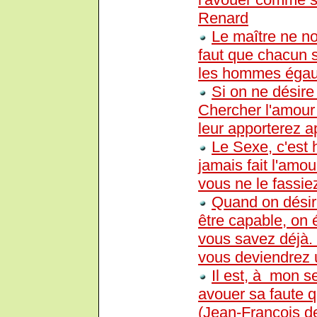
Renard
Le maître ne no
faut que chacun so
les hommes égau
Si on ne désire 
Chercher l'amour 
leur apporterez a
Le Sexe, c'est h
jamais fait l'amou
vous ne le fassie
Quand on désire
être capable, on 
vous savez déjà.
vous deviendrez 
Il est, à mon 
avouer sa faute q
(Jean-Francois d