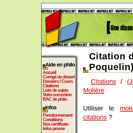
Citation 
Aide en philo
Poquelin)
Accueil
Corrigé de dissert
Citations
/
(
Dossiers / Cours
Citations
Molière
Liste de sujets
Votre correction
BAC de philo
Utiliser le
mot
Infos
Fonctionnement
citations
?
Conditions
Nos certificats
Infos presse