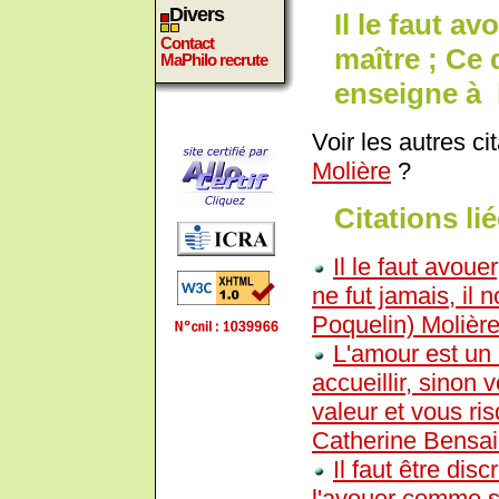
Divers
Il le faut a
Contact
maître ; Ce 
MaPhilo recrute
enseigne à l
Voir les autres ci
Molière
?
Citations lié
Il le faut avoue
ne fut jamais, il 
Poquelin) Molièr
L'amour est un 
accueillir, sinon
valeur et vous ris
Catherine Bensa
Il faut être dis
l'avouer comme si