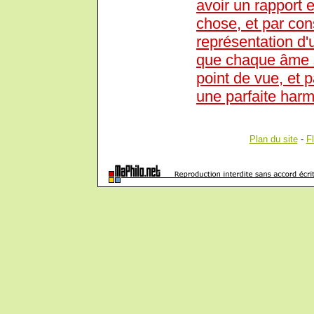
avoir un rapport e
chose, et par con
représentation d'
que chaque âme s
point de vue, et p
une parfaite harm
Plan du site
-
F