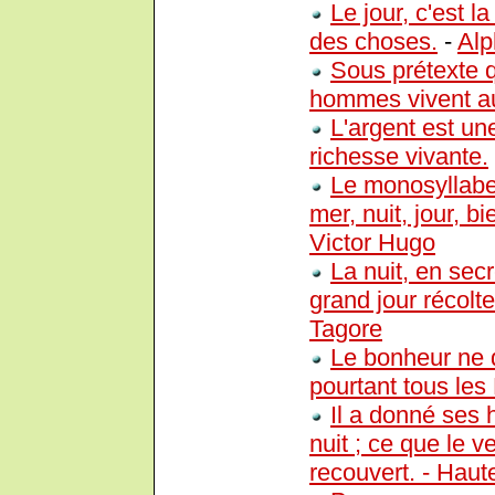
Le jour, c'est la
des choses.
-
Alp
Sous prétexte qu
hommes vivent au 
L'argent est un
richesse vivante.
Le monosyllabe
mer, nuit, jour, b
Victor Hugo
La nuit, en secr
grand jour récolt
Tagore
Le bonheur ne d
pourtant tous le
Il a donné ses 
nuit ; ce que le v
recouvert. - Haute