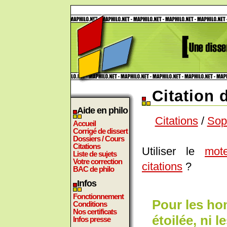
Citation
Aide en philo
Citations
/
Sop
Accueil
Corrigé de dissert
Dossiers / Cours
Citations
Utiliser le
mot
Liste de sujets
Votre correction
citations
?
BAC de philo
Infos
Fonctionnement
Pour les hom
Conditions
Nos certificats
étoilée, ni l
Infos presse