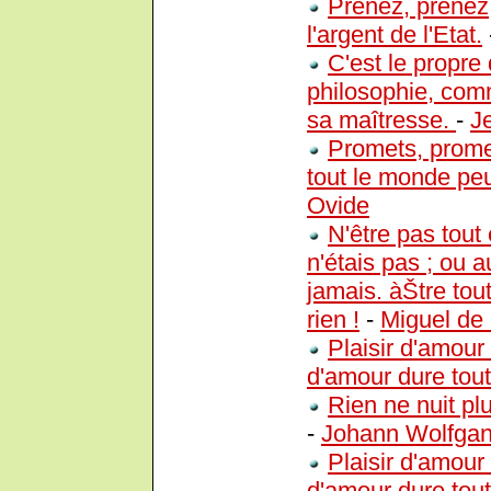
Prenez, prenez,
l'argent de l'Etat.
C'est le propre
philosophie, comm
sa maîtresse.
-
J
Promets, prome
tout le monde peu
Ovide
N'être pas tout 
n'étais pas ; ou a
jamais. àŠtre tout
rien !
-
Miguel d
Plaisir d'amour
d'amour dure tout
Rien ne nuit pl
-
Johann Wolfga
Plaisir d'amou
d'amour dure tout