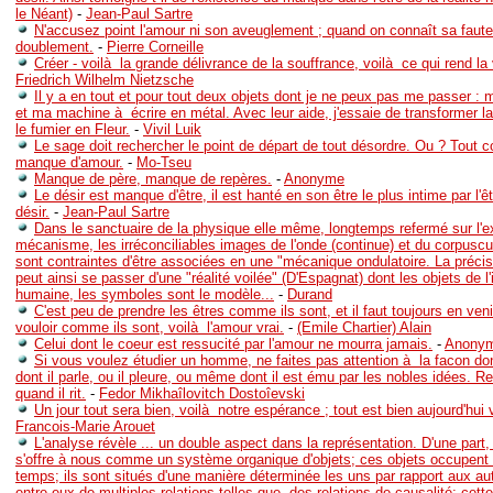
le Néant)
-
Jean-Paul Sartre
N'accusez point l'amour ni son aveuglement ; quand on connaît sa faut
doublement.
-
Pierre Corneille
Créer - voilà la grande délivrance de la souffrance, voilà ce qui rend la 
Friedrich Wilhelm Nietzsche
Il y a en tout et pour tout deux objets dont je ne peux pas me passer :
et ma machine à écrire en métal. Avec leur aide, j'essaie de transformer la
le fumier en Fleur.
-
Vivil Luik
Le sage doit rechercher le point de départ de tout désordre. Ou ? Tout
manque d'amour.
-
Mo-Tseu
Manque de père, manque de repères.
-
Anonyme
Le désir est manque d'être, il est hanté en son être le plus intime par l'êtr
désir.
-
Jean-Paul Sartre
Dans le sanctuaire de la physique elle même, longtemps refermé sur l'ex
mécanisme, les irréconciliables images de l'onde (continue) et du corpuscul
sont contraintes d'être associées en une "mécanique ondulatoire. La précis
peut ainsi se passer d'une "réalité voilée" (D'Espagnat) dont les objets de l
humaine, les symboles sont le modèle...
-
Durand
C'est peu de prendre les êtres comme ils sont, et il faut toujours en veni
vouloir comme ils sont, voilà l'amour vrai.
-
(Emile Chartier) Alain
Celui dont le coeur est ressucité par l'amour ne mourra jamais.
-
Anony
Si vous voulez étudier un homme, ne faites pas attention à la facon dont
dont il parle, ou il pleure, ou même dont il est ému par les nobles idées. Re
quand il rit.
-
Fedor Mikhaîlovitch Dostoîevski
Un jour tout sera bien, voilà notre espérance ; tout est bien aujourd'hui vo
Francois-Marie Arouet
L'analyse révèle ... un double aspect dans la représentation. D'une part, 
s'offre à nous comme un système organique d'objets; ces objets occupent 
temps; ils sont situés d'une manière déterminée les uns par rapport aux autr
entre eux de multiples relations telles que, des relations de causalité; cette