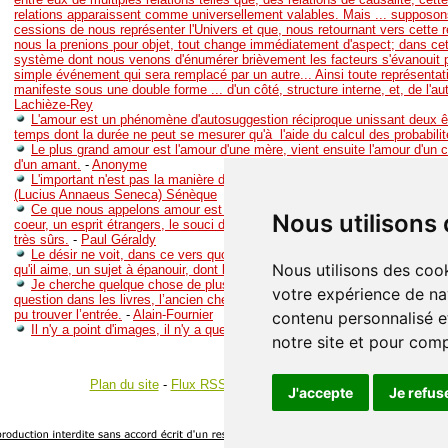
relations apparaissent comme universellement valables. Mais ... supposo
cessions de nous représenter l'Univers et que, nous retournant vers cette r
nous la prenions pour objet, tout change immédiatement d'aspect; dans cett
système dont nous venons d'énumérer brièvement les facteurs s'évanouit 
simple événement qui sera remplacé par un autre... Ainsi toute représentati
manifeste sous une double forme ... d'un côté, structure interne, et, de l'a
Lachièze-Rey
L'amour est un phénomène d'autosuggestion réciproque unissant deux ê
temps dont la durée ne peut se mesurer qu'à l'aide du calcul des probabilit
Le plus grand amour est l'amour d'une mère, vient ensuite l'amour d'un c
d'un amant.
-
Anonyme
L'important n'est pas la manière dont l'injure est faite, mais celle dont el
(Lucius Annaeus Seneca) Sénèque
Ce que nous appelons amour est l'ambition d'éveiller et de maintenir dan
Nous utilisons
coeur, un esprit étrangers, le souci de flatter à notre place un moi dont 
très sûrs.
-
Paul Géraldy
Le désir ne voit, dans ce vers quoi il tend, qu'un objet à posséder; l'amo
Nous utilisons des cook
qu'il aime, un sujet à épanouir, dont la présence fait sa joie.
-
Madinier
Je cherche quelque chose de plus mystérieux encore. C’est le passage d
votre expérience de na
question dans les livres, l’ancien chemin obstrué, celui dont le prince hara
pu trouver l’entrée.
-
Alain-Fournier
contenu personnalisé et
Il n'y a point d'images, il n'y a que des objets imaginaires.
-
Alain
notre site et pour com
Plan du site
-
Flux RSS
-
Gestion des cookies
J'accepte
Je refus