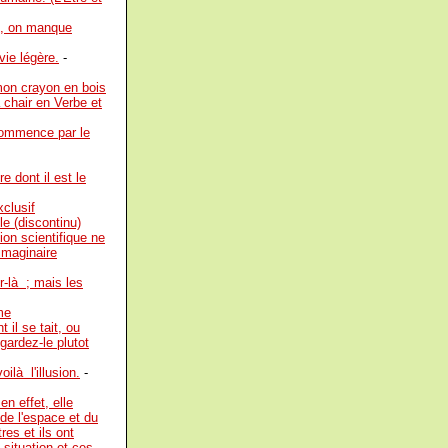
e, on manque
vie légère.
-
 mon crayon en bois
 chair en Verbe et
 commence par le
e dont il est le
clusif
e (discontinu)
ion scientifique ne
'imaginaire
r-là ; mais les
me
 il se tait, ou
gardez-le plutot
ilà l'illusion.
-
en effet, elle
de l'espace et du
es et ils ont
 situation et ces