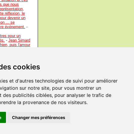
ns que nous
eprésentation,
e réflexion, le
pour devenir un
on ... se
utre événement.
-
tres pour un
és.
-
Jean Simard
hien, puis l'amour
le est supportée.
-
s une chair, un
 des cookies
nous ne sommes pas
ur voit, dans ce
ies et d'autres technologies de suivi pour améliorer
ont il est
vigation sur notre site, pour vous montrer un
ssé de fatigue n’a
 des publicités ciblées, pour analyser le trafic de
prendre la provenance de nos visiteurs.
e
Changer mes préférences