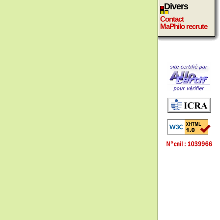
Divers
Contact
MaPhilo recrute