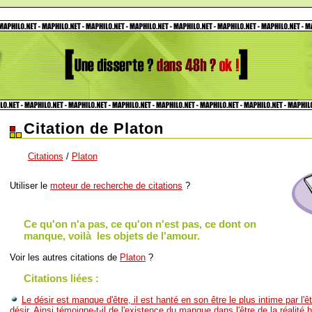
Citation de Platon
Citations
/
Platon
Utiliser le
moteur de recherche de citations
?
Ce qu'on n'a pas, ce qu'on n'est pas, ce dont on
manque, voilà les objets de l'amour.
Voir les autres citations de
Platon
?
Citations liées :
Le désir est manque d'être, il est hanté en son être le plus intime par l'êt
désir. Ainsi témoigne-t-il de l'existence du manque dans l'être de la réalité 