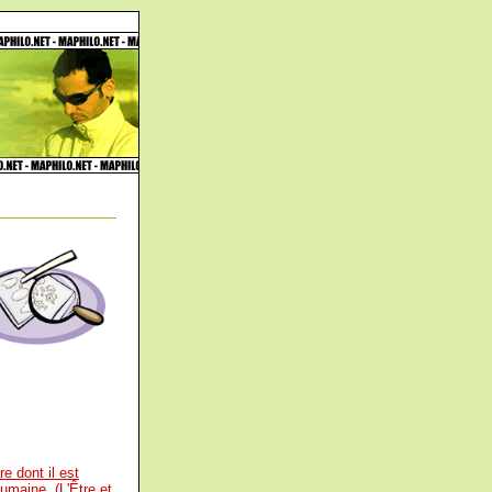
re dont il est
humaine. (L'Être et