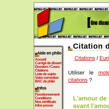
Citation 
Aide en philo
Citations
/
Eur
Accueil
Corrigé de dissert
Dossiers / Cours
Citations
Utiliser le
mot
Liste de sujets
Votre correction
citations
?
BAC de philo
Infos
Fonctionnement
L'amour de 
Conditions
Nos certificats
avant l'amo
Infos presse