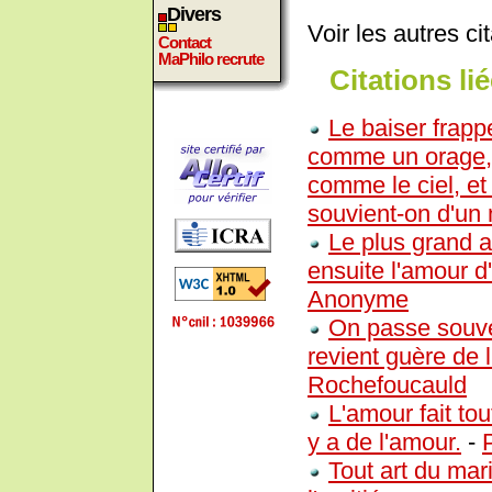
Divers
Voir les autres ci
Contact
MaPhilo recrute
Citations lié
Le baiser frap
comme un orage, 
comme le ciel, e
souvient-on d'un
Le plus grand a
ensuite l'amour d
Anonyme
On passe souve
revient guère de 
Rochefoucauld
L'amour fait tou
y a de l'amour.
-
Tout art du mar