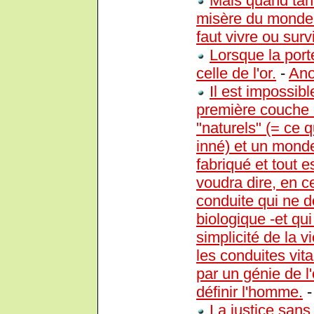
Mais quand tant
misère du monde n
faut vivre ou surv
Lorsque la port
celle de l'or.
-
An
Il est impossi
première couche 
"naturels" (= ce q
inné) et un monde 
fabriqué et tout 
voudra dire, en c
conduite qui ne d
biologique -et q
simplicité de la 
les conduites vit
par un génie de l
définir l'homme.
La justice sans