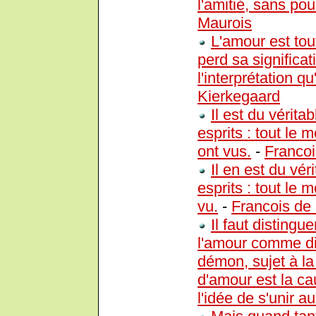
l'amitié, sans pou
Maurois
L'amour est tou
perd sa significa
l'interprétation q
Kierkegaard
Il est du vérit
esprits : tout le
ont vus.
-
Franco
Il en est du vé
esprits : tout le
vu.
-
Francois de
Il faut disting
l'amour comme di
démon, sujet à l
d'amour est la ca
l'idée de s'unir a