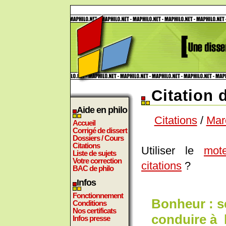
Citation 
Aide en philo
Citations
/
Mar
Accueil
Corrigé de dissert
Dossiers / Cours
Citations
Utiliser le
mot
Liste de sujets
Votre correction
citations
?
BAC de philo
Infos
Fonctionnement
Bonheur : s
Conditions
Nos certificats
conduire à 
Infos presse