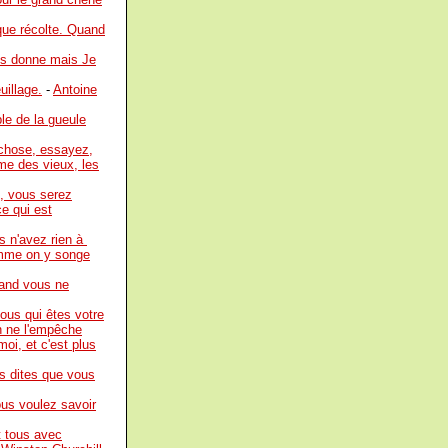
que récolte. Quand
ous donne mais Je
uillage.
-
Antoine
le de la gueule
 chose, essayez,
me des vieux, les
, vous serez
e qui est
us n'avez rien à
comme on y songe
uand vous ne
ous qui êtes votre
n ne l'empêche
moi, et c'est plus
us dites que vous
ous voulez savoir
t tous avec