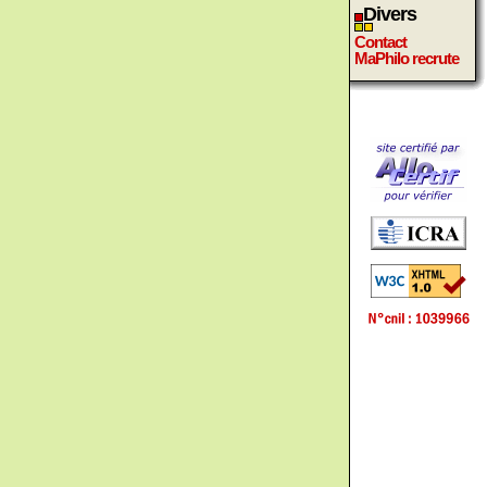
Divers
Contact
MaPhilo recrute