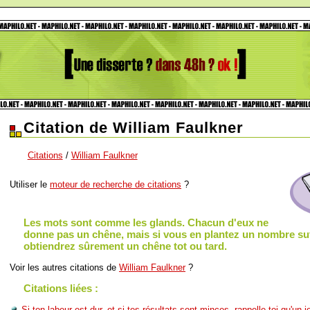
Citation de William Faulkner
Citations
/
William Faulkner
Utiliser le
moteur de recherche de citations
?
Les mots sont comme les glands. Chacun d'eux ne
donne pas un chêne, mais si vous en plantez un nombre suf
obtiendrez sûrement un chêne tot ou tard.
Voir les autres citations de
William Faulkner
?
Citations liées :
Si ton labeur est dur, et si tes résultats sont minces, rappelle toi qu'un 