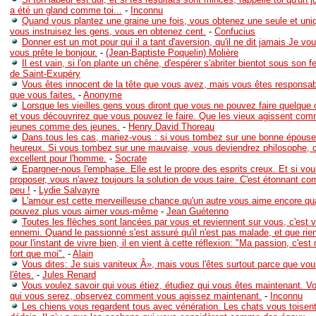
a été un gland comme toi...
-
Inconnu
Quand vous plantez une graine une fois, vous obtenez une seule et uni
vous instruisez les gens, vous en obtenez cent.
-
Confucius
Donner est un mot pour qui il a tant d'aversion, qu'il ne dit jamais Je v
vous prête le bonjour.
-
(Jean-Baptiste Poquelin) Molière
Il est vain, si l'on plante un chêne, d'espérer s'abriter bientot sous son fe
de Saint-Exupéry
Vous êtes innocent de la tête que vous avez, mais vous êtes responsab
que vous faites.
-
Anonyme
Lorsque les vieilles gens vous diront que vous ne pouvez faire quelque
et vous découvrirez que vous pouvez le faire. Que les vieux agissent com
jeunes comme des jeunes.
-
Henry David Thoreau
Dans tous les cas, mariez-vous : si vous tombez sur une bonne épouse
heureux. Si vous tombez sur une mauvaise, vous deviendrez philosophe, c
excellent pour l'homme.
-
Socrate
Epargner-nous l'emphase. Elle est le propre des esprits creux. Et si vo
proposer, vous n'avez toujours la solution de vous taire. C'est étonnant 
peu !
-
Lydie Salvayre
L'amour est cette merveilleuse chance qu'un autre vous aime encore q
pouvez plus vous aimer vous-même
-
Jean Guétenno
Toutes les flèches sont lancées par vous et reviennent sur vous, c'est v
ennemi. Quand le passionné s'est assuré qu'il n'est pas malade, et que rie
pour l'instant de vivre bien, il en vient à cette réflexion: "Ma passion, c'est 
fort que moi".
-
Alain
Vous dites: Je suis vaniteux Â», mais vous l'êtes surtout parce que vo
l'êtes.
-
Jules Renard
Vous voulez savoir qui vous étiez, étudiez qui vous êtes maintenant. V
qui vous serez, observez comment vous agissez maintenant.
-
Inconnu
Les chiens vous regardent tous avec vénération. Les chats vous toisen