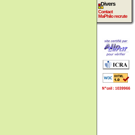
Divers
Contact
MaPhilo recrute