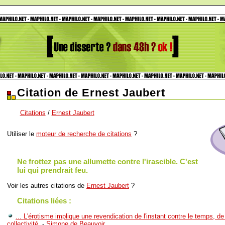
Citation de Ernest Jaubert
Citations
/
Ernest Jaubert
Utiliser le
moteur de recherche de citations
?
Ne frottez pas une allumette contre l'irascible. C'est
lui qui prendrait feu.
Voir les autres citations de
Ernest Jaubert
?
Citations liées :
... L'érotisme implique une revendication de l'instant contre le temps, de 
collectivité.
-
Simone de Beauvoir