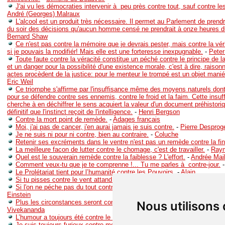
J'ai vu les démocraties intervenir à peu près contre tout, sauf contre l
André (Georges) Malraux
L'alcool est un produit très nécessaire. Il permet au Parlement de pren
du soir des décisions qu'aucun homme censé ne prendrait à onze heures d
Bernard Shaw
Ce n'est pas contre la mémoire que je devrais pester, mais contre la vé
si je pouvais la modifiér! Mais elle est une forteresse inexpugnable.
-
Peter
Toute faute contre la véracité constitue un péché contre le principe de
et un danger pour la possibilité d'une existence morale, c'est à dire, raison
actes procèdent de la justice: pour le menteur le trompé est un objet manié
Eric Weil
Ce triomphe s'affirme par l'insuffisance même des moyens naturels don
pour se défendre contre ses ennemis, contre le froid et la faim. Cette insu
cherche à en déchiffrer le sens acquiert la valeur d'un document préhistoriq
définitif que l'instinct reçoit de l'intelligence.
-
Henri Bergson
Contre la mort point de remède.
-
Adages francais
Moi, j'ai pas de cancer, j'en aurai jamais je suis contre.
-
Pierre Desprog
Je ne suis ni pour ni contre, bien au contraire.
-
Coluche
Retenir ses excréments dans le ventre n'est pas un remède contre la fin
La meilleure facon de lutter contre le chomage, c'est de travailler.
-
Raym
Quel est le souverain remède contre la faiblesse ? L'effort.
-
Andrée Mail
Comment veux-tu que je te comprenne !... Tu me parles à contre-jour.
Le Prolétariat tient pour l’humanité contre les Pouvoirs.
-
Alain
Si tu pisses contre le vent attand toi à un retour violant.
-
Inconnu
Si l'on ne péche pas du tout contre la raison, on n'arrive généralement à
Einstein
Plus les circonstances seront contre toi, plus ta force intérieure sera éc
Nous utilisons
Vivekananda
L’humour a toujours été contre le pouvoir, quel que soit le régime.
-
Colu
Je suis toujours furieux contre moi quand les autres ont tort.
-
Jean Gir