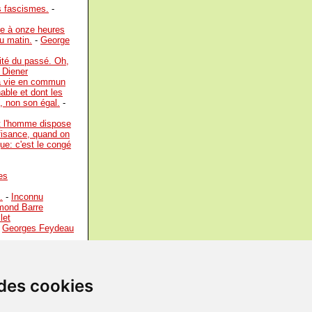
es fascismes.
-
dre à onze heures
u matin.
-
George
rité du passé. Oh,
 Diener
 la vie en commun
nable et dont les
, non son égal.
-
t l'homme dispose
ffisance, quand on
ue: c'est le congé
es
.
-
Inconnu
ond Barre
let
-
Georges Feydeau
 rien.
-
Albert
latante.
-
Swami
 des cookies
che
audoux