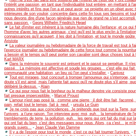
l'intérêt une passion, en tant que l'individualité tout entière, en mettant à l'a
autres intérêts et fins que l'on a et peut avoir, se projette en un objet avec 
intérieures de son vouloir, concentre dans cette fin tous ses besoins et tou
nous devons dire d'une façon générale que rien de grand ne s'est accompl
sans passion.
-
Georg Wilhelm Friedrich Hegel
Le fait d'imiter est inhérent à la nature humaine dès l'enfance; et ce qui fa
l'homme d'avec les autres animaux, c'est qu'il est le plus enclin à l'imitatio
connaissances qu'il acquiert, il les doit à l'imitation, et tout le monde goûte
Aristote
La valeur journalière ou hebdomadaire de la force de travail est tout à fai
l'exercice journalier ou hebdomadaire de cette force tout comme la nourritu
a besoin et le temps qu'il peut porter son cavalier sont deux choses tout à f
Karl MARX
Dans la mémoire le souvenir est présent et le passé se perpétue. Il n'est
passé... La mémoire est affective et soude les groupes... c'est elle qui fait
communauté une habitation, un lieu où l'on peut s'installer.
-
Canivez
Tout est mirages, tout concourt à tromper l'amoureux qui s'interroge, car l'
doute s'il est aimé, mais l'attente fait aussi qu'il ne doute plus s'il aime, quoi
délibéré là-dessus.
-
Alain
Ce qui pour nous fait le bonheur ou le malheur denotre vie consiste pour
fait presque imperceptible.
-
Marcel Proust
L'amour n'est pas posé là , comme une pierre ; il doit être fait, faconné
pain, refait tout le temps, fait à neuf.
-
ursula Le Guin
Je ne crois pas aux coïncidences. Je prétends que tout sur la Terre, sur 
l'univers, a t'une raison. Ton interview avec moi, euh... la température de l'
tremblements de terre, la pollution, euh... les gens qui ont fait du mal sur l
qui ont fait du bien, c'est des messages pour nous. Alors, ça c'est... je m
grands sujets...
-
Jean Claude Van Damme
Il y a de l'espoir pour tout le monde, c'est ce qui fait tourner l'univers.
-
P