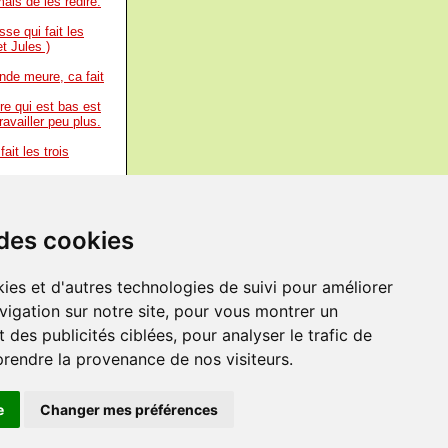
mais de les redire.
sse qui fait les
t Jules )
onde meure, ca fait
re qui est bas est
ravailler peu plus.
ait les trois
mi.
-
(Lucius
r la chose.
-
 des cookies
age sans.
-
André
t strictement à
ies et d'autres technologies de suivi pour améliorer
n abîme de
vigation sur notre site, pour vous montrer un
muent tout pour
 des publicités ciblées, pour analyser le trafic de
prendre la provenance de nos visiteurs.
e
Changer mes préférences