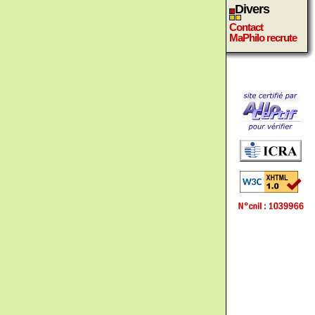
Divers
Contact
MaPhilo recrute