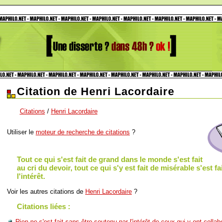
Citation de Henri Lacordaire
Citations
/
Henri Lacordaire
Utiliser le
moteur de recherche de citations
?
Tout ce qui s'est fait de grand dans le monde s'est fait
au cri du devoir, tout ce qui s'y est fait de misérable s'est f
l'intérêt.
Voir les autres citations de
Henri Lacordaire
?
Citations liées :
Rien ne s'est fait sans être soutenu par l'intérêt de ceux qui y ont collab