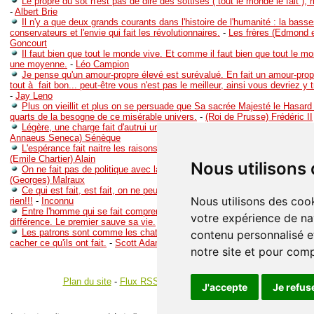
Le propre du sot n'est pas de dire des sottises ( tout le monde le fait ), 
-
Albert Brie
Il n'y a que deux grands courants dans l'histoire de l'humanité : la basse
conservateurs et l'envie qui fait les révolutionnaires.
-
Les frères (Edmond e
Goncourt
Il faut bien que tout le monde vive. Et comme il faut bien que tout le m
une moyenne.
-
Léo Campion
Je pense qu'un amour-propre élevé est surévalué. En fait un amour-prop
tout à fait bon... peut-être vous n'est pas le meilleur, ainsi vous devriez y t
-
Jay Leno
Plus on vieillit et plus on se persuade que Sa sacrée Majesté le Hasard f
quarts de la besogne de ce misérable univers.
-
(Roi de Prusse) Frédéric II
Légère, une charge fait d'autrui un débiteur ; lourde, elle en fait un enne
Annaeus Seneca) Sénèque
L'espérance fait naitre les raisons d'espérer, et le bon présage fait arrive
(Emile Chartier) Alain
Nous utilisons
On ne fait pas de politique avec la morale, mais on n'en fait pas davant
(Georges) Malraux
Ce qui est fait, est fait, on ne peut y remédier!!! Les excuses ne serven
Nous utilisons des cook
rien!!!
-
Inconnu
Entre l'homme qui se fait comprendre et celui qui ne le fait pas il y a u
votre expérience de na
différence. Le premier sauve sa vie.
-
Primo Levi
Les patrons sont comme les chats dans un litière. Instinctivement, il re
contenu personnalisé et
cacher ce qu'ils ont fait.
-
Scott Adams
notre site et pour com
Plan du site
-
Flux RSS
-
Gestion des cookies
J'accepte
Je refus