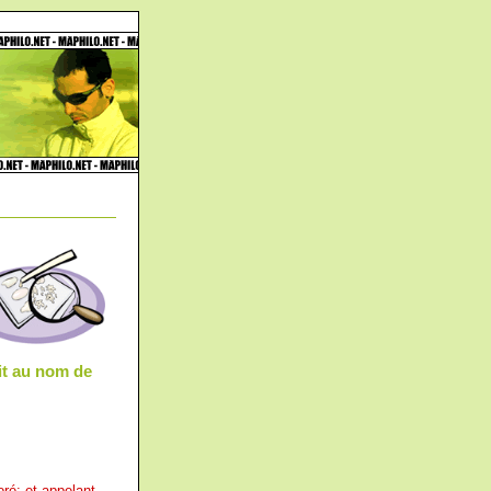
ait au nom de
oré; et appelant