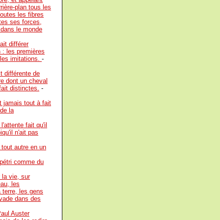
rrière-plan tous les
toutes les fibres
tes ses forces,
i dans le monde
it différer
n : les premières
 les imitations.
-
t différente de
re dont un cheval
ait distinctes.
-
 jamais tout à fait
 de la
attente fait qu'il
qu'il n'ait pas
 tout autre en un
, pétri comme du
la vie, sur
eau, les
a terre, les gens
'évade dans des
aul Auster