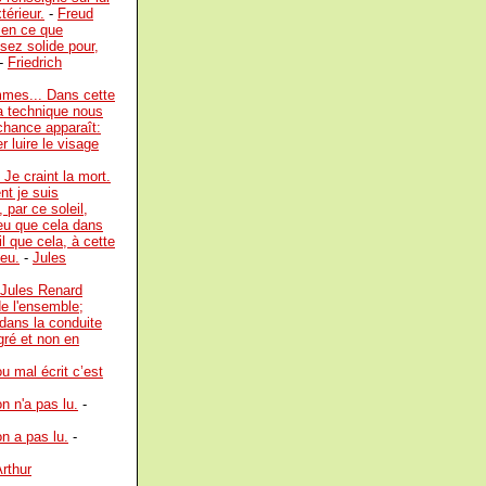
érieur.
-
Freud
 en ce que
ssez solide pour,
-
Friedrich
mmes... Dans cette
a technique nous
chance apparaît:
 luire le visage
 Je craint la mort.
nt je suis
par ce soleil,
l eu que cela dans
il que cela, à cette
ieu.
-
Jules
Jules Renard
de l'ensemble;
 dans la conduite
gré et non en
u mal écrit c’est
n n'a pas lu.
-
on a pas lu.
-
rthur