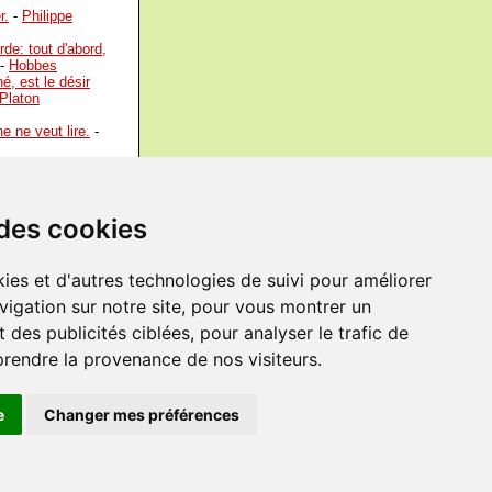
r.
-
Philippe
de: tout d'abord,
-
Hobbes
né, est le désir
Platon
e ne veut lire.
-
gagner par le
Georg Wilhelm
 des cookies
eur conversation un
de l'ouvrière rivés
ies et d'autres technologies de suivi pour améliorer
igurés par la
vigation sur notre site, pour vous montrer un
cement et la
de passer le temps.
 des publicités ciblées, pour analyser le trafic de
prendre la provenance de nos visiteurs.
e
Changer mes préférences