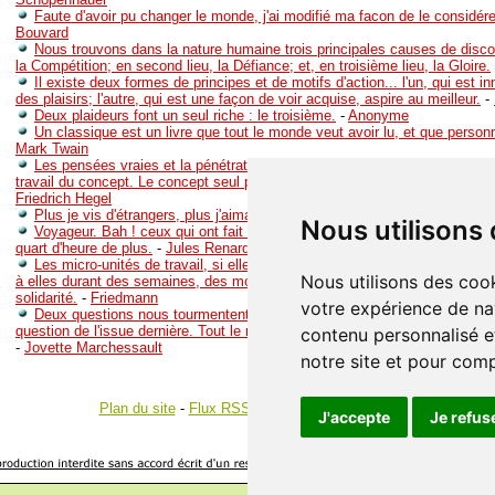
Faute d'avoir pu changer le monde, j'ai modifié ma facon de le considére
Bouvard
Nous trouvons dans la nature humaine trois principales causes de discor
la Compétition; en second lieu, la Défiance; et, en troisième lieu, la Gloire.
Il existe deux formes de principes et de motifs d'action... l'un, qui est in
des plaisirs; l'autre, qui est une façon de voir acquise, aspire au meilleur.
-
Deux plaideurs font un seul riche : le troisième.
-
Anonyme
Un classique est un livre que tout le monde veut avoir lu, et que personn
Mark Twain
Les pensées vraies et la pénétration scientifique peuvent seulement se 
travail du concept. Le concept seul peut produire l'universalité du savoir.
-
Friedrich Hegel
Plus je vis d'étrangers, plus j'aimai ma patrie.
-
Dormont de Belloy
Nous utilisons
Voyageur. Bah ! ceux qui ont fait le tour du monde peuvent faire durer l
quart d'heure de plus.
-
Jules Renard
Les micro-unités de travail, si elles constituent le seul lot de l'ouvrier et 
Nous utilisons des cook
à elles durant des semaines, des mois, des années, ne peuvent être transf
solidarité.
-
Friedmann
votre expérience de na
Deux questions nous tourmentent : la question de l'origine, du commen
question de l'issue dernière. Tout le reste n'est que remplissage et facon 
contenu personnalisé et
-
Jovette Marchessault
notre site et pour com
Plan du site
-
Flux RSS
-
Gestion des cookies
J'accepte
Je refus