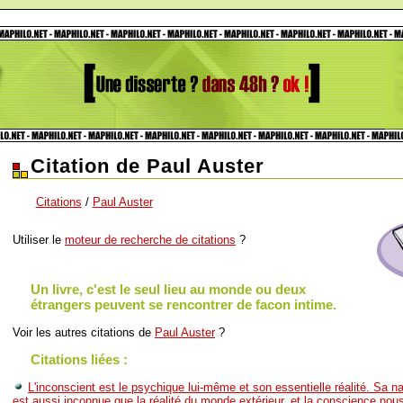
Citation de Paul Auster
Citations
/
Paul Auster
Utiliser le
moteur de recherche de citations
?
Un livre, c'est le seul lieu au monde ou deux
étrangers peuvent se rencontrer de facon intime.
Voir les autres citations de
Paul Auster
?
Citations liées :
L'inconscient est le psychique lui-même et son essentielle réalité. Sa n
est aussi inconnue que la réalité du monde extérieur, et la conscience nous