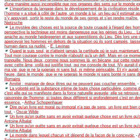
d'une manière aussi incomplète que nos organes des sens sur le monde ext
L’importance du langage dans le développement de la civilisation réside
l’homme y a situé à côté de l’autre, un monde à lui, un lieu qu’il estimait a
s’y appuyant, sortir le reste du monde de ses gongs et s’en rendre maître.
Nietzsche
Le mystère des choses est la source de toute cruauté à l'égard des ho
perspective la technique est moins dangereuse que les génies du Lieu... L
arrache au monde heideggerien et aux superstitions du Lieu. Dès lors une 
apercevoir les;hommes en dehors de la situation où ils sont campés, laisser
humain dans sa nudité.
-
E. Levinas
Quand je suis seul, je n'atteint jamais la certitude où je suis maintenant.
Tout mon courage contre le monde n'aboutit qu'à un défi. Mais en ce mome
tranquille. Nous deux, comme nous sommes là, en bécane, sur cette route, 
avec cette âme, voilà qui justifie tout, qui me console de tout. N'y aurait-i
ma vie, que je ne la jugerais ni sans but, ni même périssable. Et n'y aurait-
heure, dans le monde, que je ne jugerais le monde ni sans bonté ni sans d
Romains
Amitié : mariage de deux êtres qui ne peuvent pas coucher ensemble.
-
La volonté est la substance intime de toute chose particulière, comme 
c'est elle qui se manifeste dans la force naturelle aveugle; elle se retrouve
raisonnée de l'homme; si toutes deux diffèrent si profondément c'est en de
essence.
-
Arthur Schopenhauer
Dire qu’un livre est moral ou immoral n’a pas de sens, un livre est bien o
tout.
-
Oscar Wilde
Un livre qu'on quitte sans en avoir extrait quelque chose est un livre qu'o
Antoine Albalat
Un livre qu'on quitte sans en avoir extrait quelque chose est un livre qu'
Antoine Albalat
Le monde dans lequel chacun vit dépend de la facon de le concevoir.
-
A
Schopenhauer