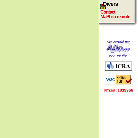
Divers
Contact
MaPhilo recrute