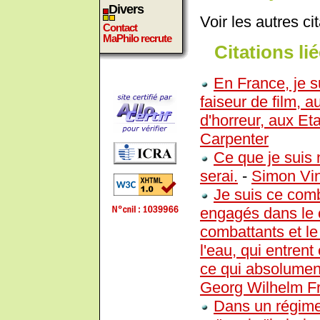
Divers
Voir les autres ci
Contact
MaPhilo recrute
Citations lié
En France, je s
faiseur de film, 
d'horreur, aux Eta
Carpenter
Ce que je suis 
serai.
-
Simon Vi
Je suis ce comb
engagés dans le c
combattants et le
l'eau, qui entrent
ce qui absolument
Georg Wilhelm Fr
Dans un régime 