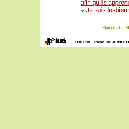
afin qu'ils appre
Je suis lesbien
Plan du site
-
F