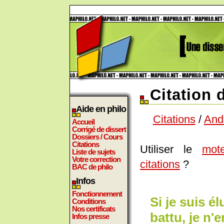
Citation
Aide en philo
Citations
/
And
Accueil
Corrigé de dissert
Dossiers / Cours
Citations
Utiliser le
mot
Liste de sujets
Votre correction
citations
?
BAC de philo
Infos
Fonctionnement
Si je suis él
Conditions
Nos certificats
battu, je n'
Infos presse