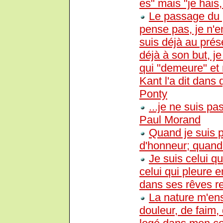
es" mais "je hais,
Le passage du p
pense pas, je n'en
suis déjà au pré
déjà à son but, 
qui "demeure" et
Kant l'a dit dans
Ponty
...je ne suis 
Paul Morand
Quand je suis 
d'honneur; quand j
Je suis celui q
celui qui pleure e
dans ses rêves ref
La nature m'en
douleur, de faim,