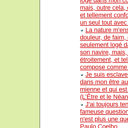
logé dans mon cor
mais, outre cela, 
et tellement con
un seul tout avec 
La nature m'en
douleur, de faim, 
seulement logé da
son navire, mais, 
étroitement, et t
compose comme un
Je suis esclav
dans mon être au 
mienne et qui est
(L’Être et le Néan
J'ai toujours t
fameuse question 
n'est plus une que
Paulo Coelho