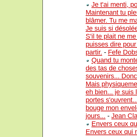
Je t'ai menti, p
Maintenant tu pleu
blâmer. Tu me man
Je suis si désol
S'il te plait ne me
puisses dire pour
partir.
-
Fefe Dob
Quand tu monte
des tas de choses
souvenirs... Donc
Mais physiquement
eh bien... je suis 
portes s'ouvrent.
bouge mon envelo
jours...
-
Jean Cl
Envers ceux qui
Envers ceux qui n