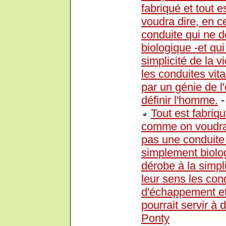
fabriqué et tout 
voudra dire, en c
conduite qui ne d
biologique -et q
simplicité de la 
les conduites vit
par un génie de l
définir l'homme.
Tout est fabriq
comme on voudra d
pas une conduite 
simplement biolo
dérobe à la simpl
leur sens les cond
d'échappement et
pourrait servir à 
Ponty