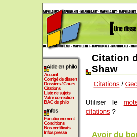
Citation
Aide en philo
Shaw
Accueil
Corrigé de dissert
Citations
/
Geo
Dossiers / Cours
Citations
Liste de sujets
Votre correction
Utiliser le
mot
BAC de philo
citations
?
Infos
Fonctionnement
Conditions
Nos certificats
Infos presse
Avoir du bon