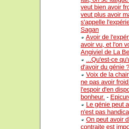
veut bien avoir fr
veut plus avoir ma
s'appelle l'expéri
Sagan
Avoir de l'expéri
avoir vu, et l'on 
Angiviel de La B
...Qu'est-ce q
d'avoir du génie 
Voix de la chair
ne pas avoir froid
l'espoir d'en disp
bonheur.
-
Epicur
Le génie peut av
n'est pas handic
On peut avoir d
contraite est impo