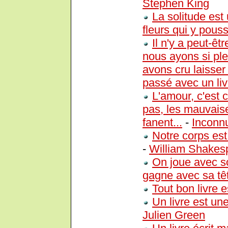
Stephen King
La solitude est
fleurs qui y pous
Il n'y a peut-ê
nous ayons si pl
avons cru laisser
passé avec un liv
L'amour, c'est c
pas, les mauvaise
fanent...
-
Inconn
Notre corps est 
-
William Shakes
On joue avec so
gagne avec sa tê
Tout bon livre e
Un livre est un
Julien Green