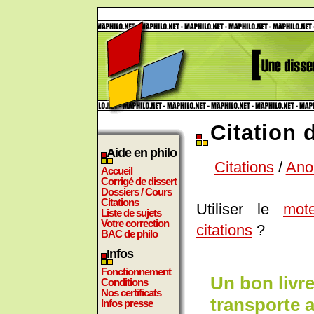
Citation
Aide en philo
Citations
/
Ano
Accueil
Corrigé de dissert
Dossiers / Cours
Citations
Utiliser le
mot
Liste de sujets
Votre correction
citations
?
BAC de philo
Infos
Fonctionnement
Un bon livre
Conditions
Nos certificats
transporte a
Infos presse