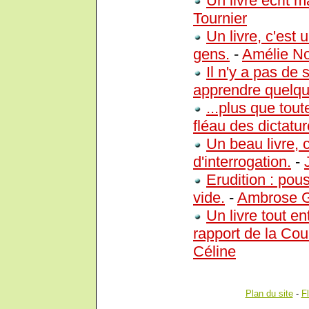
Un livre écrit m
Tournier
Un livre, c'est 
gens.
-
Amélie N
Il n'y a pas de 
apprendre quelqu
...plus que tout
fléau des dictatur
Un beau livre, 
d'interrogation.
-
Erudition : pou
vide.
-
Ambrose G
Un livre tout e
rapport de la Co
Céline
Plan du site
-
F