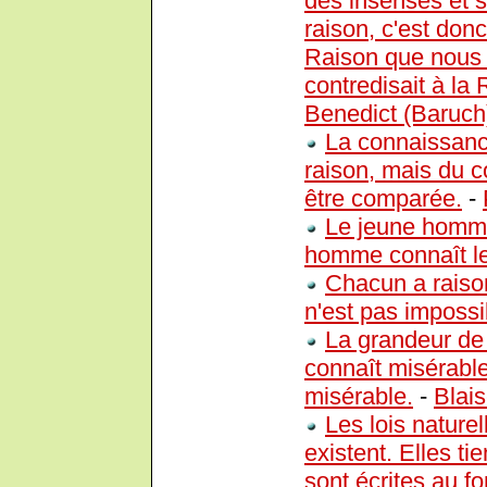
des insensés et s
raison, c'est do
Raison que nous a
contredisait à la
Benedict (Baruch
La connaissance
raison, mais du c
être comparée.
-
Le jeune homme 
homme connaît le
Chacun a raison
n'est pas impossib
La grandeur de 
connaît misérable
misérable.
-
Blai
Les lois nature
existent. Elles ti
sont écrites au f