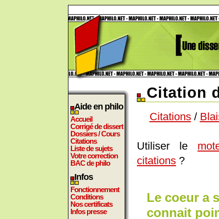
Citation 
Aide en philo
Citations
/
Bla
Accueil
Corrigé de dissert
Dossiers / Cours
Citations
Utiliser le
mot
Liste de sujets
Votre correction
citations
?
BAC de philo
Infos
Fonctionnement
Le coeur a s
Conditions
Nos certificats
connait poin
Infos presse