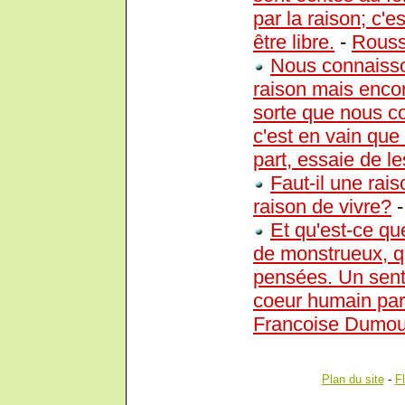
par la raison; c'es
être libre.
-
Rous
Nous connaisso
raison mais encor
sorte que nous co
c'est en vain que
part, essaie de l
Faut-il une rais
raison de vivre?
Et qu'est-ce qu
de monstrueux, qu
pensées. Un sent
coeur humain par
Francoise Dumoul
Plan du site
-
F