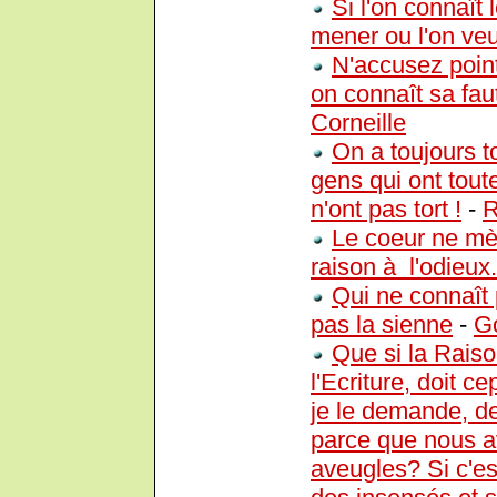
Si l'on connaît 
mener ou l'on veu
N'accusez poin
on connaît sa fa
Corneille
On a toujours t
gens qui ont tout
n'ont pas tort !
-
R
Le coeur ne mèn
raison à l'odieux.
Qui ne connaît
pas la sienne
-
G
Que si la Raiso
l'Ecriture, doit c
je le demande, d
parce que nous a
aveugles? Si c'e