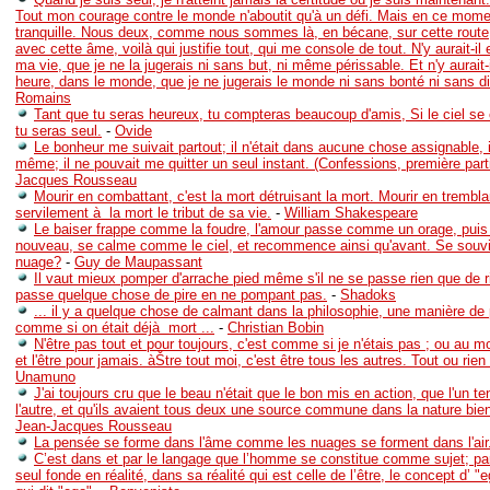
Tout mon courage contre le monde n'aboutit qu'à un défi. Mais en ce mome
tranquille. Nous deux, comme nous sommes là, en bécane, sur cette route, 
avec cette âme, voilà qui justifie tout, qui me console de tout. N'y aurait-i
ma vie, que je ne la jugerais ni sans but, ni même périssable. Et n'y aurait-
heure, dans le monde, que je ne jugerais le monde ni sans bonté ni sans d
Romains
Tant que tu seras heureux, tu compteras beaucoup d'amis, Si le ciel se
tu seras seul.
-
Ovide
Le bonheur me suivait partout; il n'était dans aucune chose assignable, i
même; il ne pouvait me quitter un seul instant. (Confessions, première part
Jacques Rousseau
Mourir en combattant, c'est la mort détruisant la mort. Mourir en trembla
servilement à la mort le tribut de sa vie.
-
William Shakespeare
Le baiser frappe comme la foudre, l'amour passe comme un orage, puis 
nouveau, se calme comme le ciel, et recommence ainsi qu'avant. Se souvi
nuage?
-
Guy de Maupassant
Il vaut mieux pomper d'arrache pied même s'il ne se passe rien que de ri
passe quelque chose de pire en ne pompant pas.
-
Shadoks
... il y a quelque chose de calmant dans la philosophie, une manière de 
comme si on était déjà mort ...
-
Christian Bobin
N'être pas tout et pour toujours, c'est comme si je n'étais pas ; ou au mo
et l'être pour jamais. àŠtre tout moi, c'est être tous les autres. Tout ou rien 
Unamuno
J'ai toujours cru que le beau n'était que le bon mis en action, que l'un t
l'autre, et qu'ils avaient tous deux une source commune dans la nature bie
Jean-Jacques Rousseau
La pensée se forme dans l'âme comme les nuages se forment dans l'air
C’est dans et par le langage que l’homme se constitue comme sujet; pa
seul fonde en réalité, dans sa réalité qui est celle de l’être, le concept d’ 