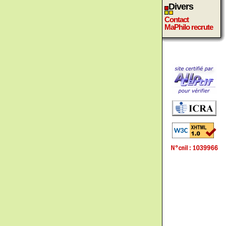
Divers
Contact
MaPhilo recrute