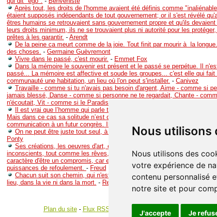
qui dit "ego".
-
Benveniste
Après tout, les droits de l'homme avaient été définis comme "inaliénable
étaient supposés indépendants de tout gouvernement; or il s'est révélé qu
êtres humains se retrouvaient sans gouvernement propre et qu'ils devaient 
leurs droits minimum, ils ne se trouvaient plus ni autorité pour les protéger, 
prêtes à les garantir.
-
Arendt
De la peine ca meurt comme de la joie. Tout finit par mourir à la longue.
des choses.
-
Germaine Guèvremont
Vivre dans le passé, c'est mourir.
-
Emmet Fox
Dans la mémoire le souvenir est présent et le passé se perpétue. Il n'est
passé... La mémoire est affective et soude les groupes... c'est elle qui fait
communauté une habitation, un lieu où l'on peut s'installer.
-
Canivez
Travaille - comme si tu n'avais pas besoin d'argent, Aime - comme si pe
jamais blessé, Danse - comme si personne ne te regardait, Chante - comm
n'écoutait, Vit - comme si le Paradis était sur Terre
-
BliSsS
Il est vrai que l’homme qui parle tout seul est quelquefois un savant ou
Mais dans ce cas sa solitude n’est qu’apparente. Peut être prépare-t-il que
communication à un futur congrès. Il s’apprête donc à de nouveaux échan
Nous utilisons
On ne peut être juste tout seul, à l'être tout seul on cesse de l'être.
-
Ma
Ponty
Ses créations, les oeuvres d'art, étaient les satisfactions imaginaires de
Nous utilisons des cook
inconscients, tout comme les rêves, avec lesquels elles avaient d'ailleur
caractère d'être un compromis, car elles aussi devaient éviter le conflit à 
votre expérience de na
puissances de refoulement.
-
Freud
Chacun suit son chemin, qui n'est pareil à aucun autre, et personne n'
contenu personnalisé et
lieu, dans la vie ni dans la mort.
-
René Barjavel
notre site et pour com
Plan du site
-
Flux RSS
-
Gestion des cookies
J'accepte
Je refus