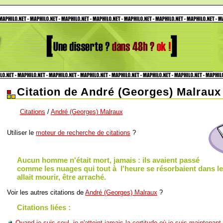
Citation de André (Georges) Malraux
Citations
/
André (Georges) Malraux
Utiliser le
moteur de recherche de citations
?
Aucun homme n'était mort, jamais : ils avaient passé
comme les nuages qui tout à l'heure se résorbaient dans le c
allait mourir, être arraché.
Voir les autres citations de
André (Georges) Malraux
?
Citations liées :
Quand je suis seul, je n'atteint jamais la certitude où je suis maintenant.