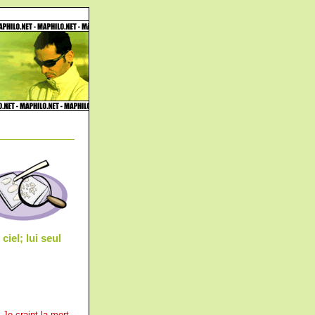
iel; lui seul
 Je craint la mort.