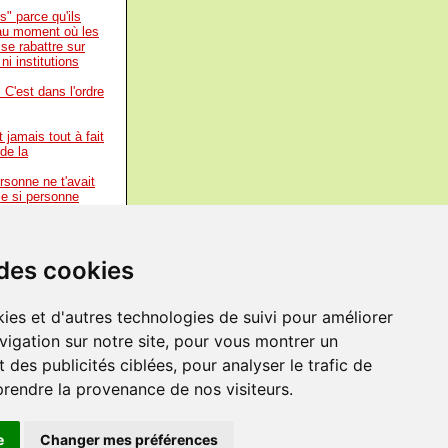
s" parce qu'ils
'au moment où les
se rabattre sur
ni institutions
 C'est dans l'ordre
 jamais tout à fait
 de la
rsonne ne t'avait
e si personne
 un philosophe.
lque
ges.
-
Huisman
 des cookies
urice Merleau-
 désirs
ies et d'autres technologies de suivi pour améliorer
s en commun le
découvert avec les
vigation sur notre site, pour vous montrer un
aboutit au même
 des publicités ciblées, pour analyser le trafic de
prendre la provenance de nos visiteurs.
e
Changer mes préférences