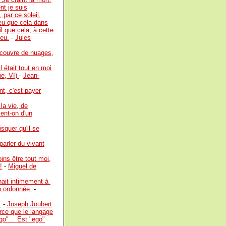
nt je suis
par ce soleil,
l eu que cela dans
il que cela, à cette
ieu.
-
Jules
 couvre de nuages,
l était tout en moi
ie, VI)
-
Jean-
nt, c'est payer
la vie, de
ent-on d'un
squer qu'il se
parler du vivant
ins être tout moi,
!
-
Miguel de
enait intimement à
n ordonnée.
-
.
-
Joseph Joubert
rce que le langage
"ego"… Est "ego"