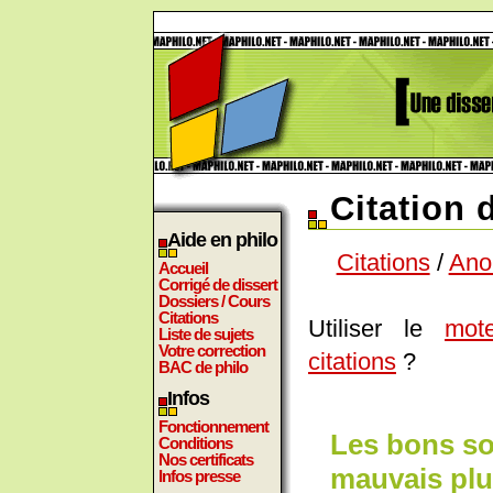
Citation
Aide en philo
Citations
/
Ano
Accueil
Corrigé de dissert
Dossiers / Cours
Citations
Utiliser le
mot
Liste de sujets
Votre correction
citations
?
BAC de philo
Infos
Fonctionnement
Les bons so
Conditions
Nos certificats
mauvais plu
Infos presse