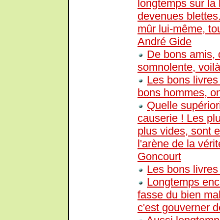
longtemps sur la 
devenues blettes.
mûr lui-même, tous
André Gide
De bons amis, d
somnolente, voilà
Les bons livre
bons hommes, on 
Quelle supériori
causerie ! Les plu
plus vides, sont e
l'arène de la vérit
Goncourt
Les bons livres 
Longtemps enco
fasse du bien mal
c'est gouverner de