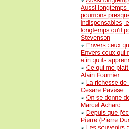
Aussi longtemp
Aussi longtemps 
pourrions presqu
indispensables; e
longtemps qu'il 
Stevenson
Envers ceux qui
Envers ceux qui n
afin qu'ils appre
Ce qui me plaît
Alain Fournier
La richesse de l
Cesare Pavèse
On se donne de
Marcel Achard
Depuis que j'éc
Pierre (Pierre D
Les souvenirs o