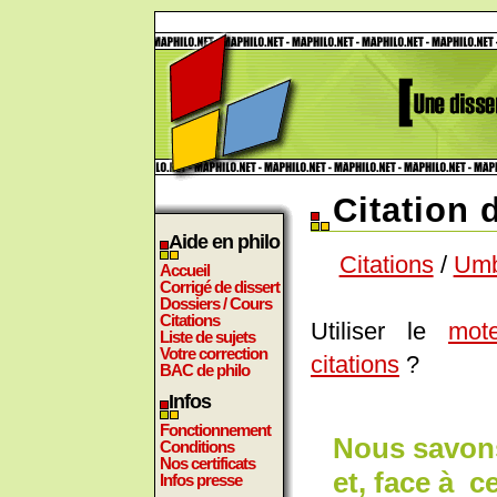
Citation
Aide en philo
Citations
/
Umb
Accueil
Corrigé de dissert
Dossiers / Cours
Citations
Utiliser le
mot
Liste de sujets
Votre correction
citations
?
BAC de philo
Infos
Fonctionnement
Nous savons
Conditions
Nos certificats
et, face à c
Infos presse