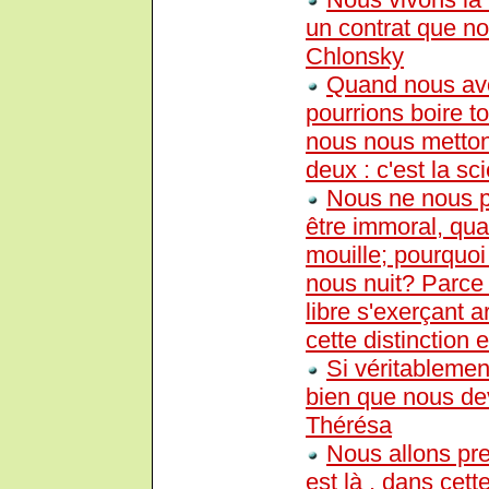
un contrat que n
Chlonsky
Quand nous avo
pourrions boire to
nous nous metton
deux : c'est la sc
Nous ne nous p
être immoral, qua
mouille; pourquo
nous nuit? Parce
libre s'exerçant a
cette distinction 
Si véritableme
bien que nous de
Thérésa
Nous allons pre
est là , dans cett