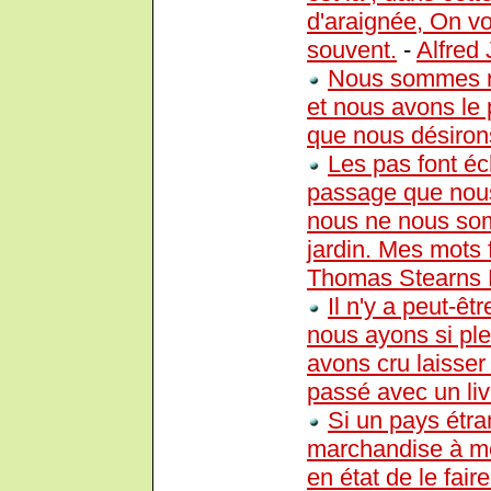
d'araignée, On vo
souvent.
-
Alfred 
Nous sommes r
et nous avons le
que nous désirons
Les pas font é
passage que nous
nous ne nous som
jardin. Mes mots f
Thomas Stearns E
Il n'y a peut-ê
nous ayons si pl
avons cru laisser
passé avec un liv
Si un pays étra
marchandise à m
en état de le fai