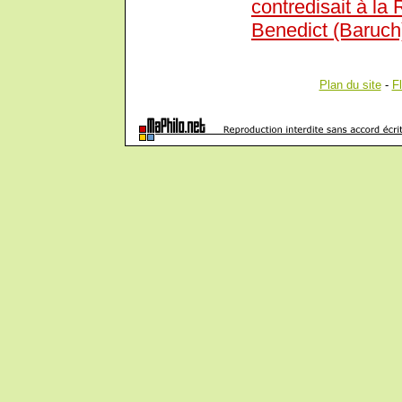
contredisait à la
Benedict (Baruch
Plan du site
-
F