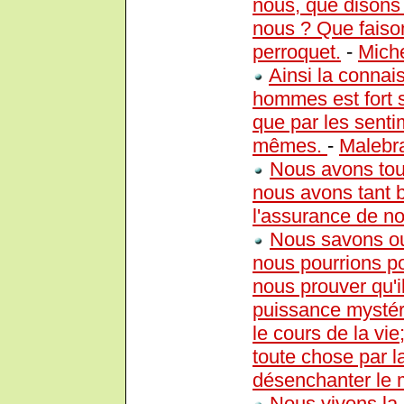
nous, que dison
nous ? Que faison
perroquet.
-
Mich
Ainsi la conna
hommes est fort s
que par les sent
mêmes.
-
Malebr
Nous avons tou
nous avons tant 
l'assurance de not
Nous savons ou
nous pourrions p
nous prouver qu'i
puissance mystéri
le cours de la vie
toute chose par l
désenchanter le
Nous vivons la 