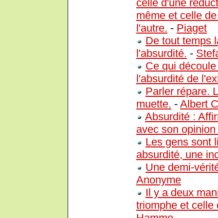
celle d'une réduc
même et celle de 
l'autre.
-
Piaget
De tout temps l
l'absurdité.
-
Stef
Ce qui découle 
l'absurdité de l'e
Parler répare. 
muette.
-
Albert 
Absurdité : Aff
avec son opinion 
Les gens sont l
absurdité, une inc
Une demi-vérit
Anonyme
Il y a deux man
triomphe et celle
Hamme