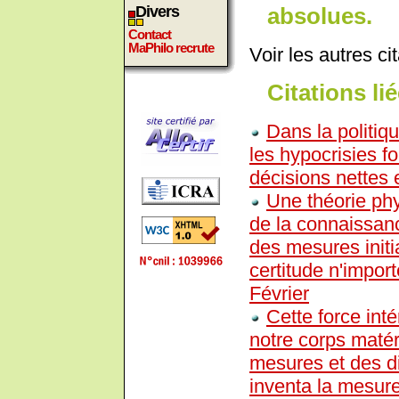
absolues.
Divers
Contact
MaPhilo recrute
Voir les autres ci
Citations lié
Dans la politiq
les hypocrisies f
décisions nettes 
Une théorie phy
de la connaissan
des mesures initia
certitude n'impor
Février
Cette force intér
notre corps matérie
mesures et des di
inventa la mesur