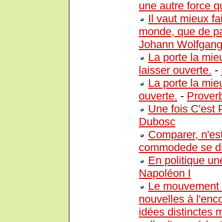
une autre force qu
Il vaut mieux fa
monde, que de pa
Johann Wolfgang
La porte la mie
laisser ouverte.
-
La porte la mie
ouverte.
-
Prover
Une fois C'est 
Dubosc
Comparer, n'est
commodede se di
En politique un
Napoléon I
Le mouvement lo
nouvelles à l'enc
idées distinctes m