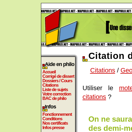
Citation 
Aide en philo
Citations
/
Geo
Accueil
Corrigé de dissert
Dossiers / Cours
Citations
Utiliser le
mot
Liste de sujets
Votre correction
citations
?
BAC de philo
Infos
Fonctionnement
On ne saura
Conditions
Nos certificats
des demi-me
Infos presse