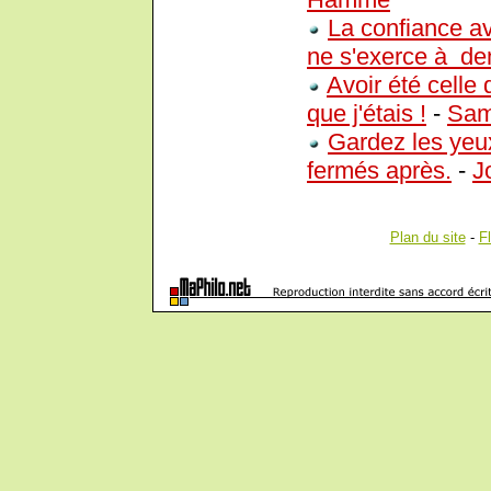
La confiance av
ne s'exerce à de
Avoir été celle 
que j'étais !
-
Sam
Gardez les yeu
fermés après.
-
J
Plan du site
-
F