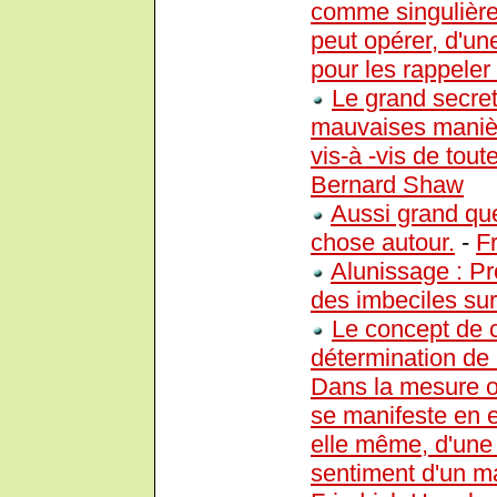
comme singulièrem
peut opérer, d'un
pour les rappeler
Le grand secret
mauvaises manièr
vis-à -vis de tou
Bernard Shaw
Aussi grand que 
chose autour.
-
F
Alunissage : P
des imbeciles sur
Le concept de c
détermination de 
Dans la mesure où
se manifeste en el
elle même, d'une 
sentiment d'un m