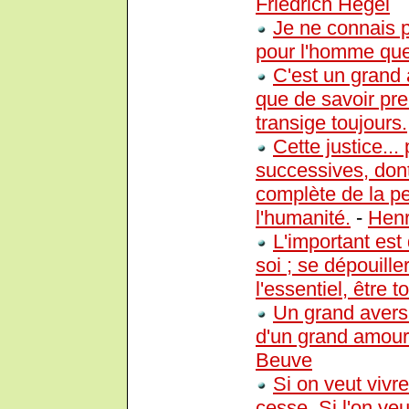
Friedrich Hegel
Je ne connais p
pour l'homme que
C'est un grand 
que de savoir pre
transige toujours.
Cette justice..
successives, dont
complète de la pe
l'humanité.
-
Henr
L'important est
soi ; se dépouille
l'essentiel, être 
Un grand aversi
d'un grand amour
Beuve
Si on veut vivr
cesse. Si l'on veu