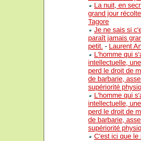
La nuit, en secr
grand jour récolt
Tagore
Je ne sais si c'
paraît jamais gra
petit.
-
Laurent An
L'homme qui s'a
intellectuelle, un
perd le droit de 
de barbarie, asser
supériorité physi
L'homme qui s'a
intellectuelle, un
perd le droit de 
de barbarie, asser
supériorité physi
C'est ici que le