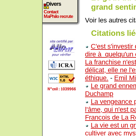
Divers
grand senti
Contact
MaPhilo recrute
Voir les autres ci
Citations lié
C'est s'investi
dire à quelqu'un c
La franchise n'es
délicat, elle ne 
éthique.
-
Emil Mi
Le grand ennemi 
Duchamp
La vengeance p
l'âme, qui n'est p
Francois de La R
La vie est un gr
cultiver avec myst