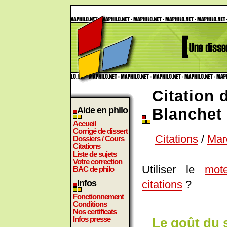
Citation 
Aide en philo
Blanchet
Accueil
Corrigé de dissert
Citations
/
Mar
Dossiers / Cours
Citations
Liste de sujets
Votre correction
Utiliser le
mot
BAC de philo
citations
?
Infos
Fonctionnement
Conditions
Nos certificats
Infos presse
Le goût du 