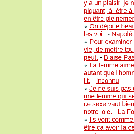
y a un plaisir, je
piquant, à être à
en être pleinemen
On déjoue beau
les voir.
-
Napolé
Pour examiner la
vie, de mettre to
peut.
-
Blaise Pa
La femme aime 
autant que l'hom
lit.
-
Inconnu
Je ne suis pas d
une femme qui se 
ce sexe vaut bien 
notre joie.
-
La Fo
Ils vont comme 
être ca avoir la c