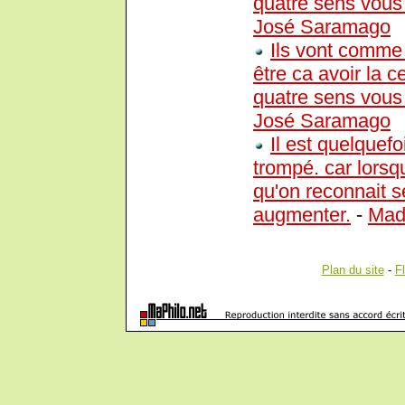
quatre sens vous l
José Saramago
Ils vont comme 
être ca avoir la c
quatre sens vous l
José Saramago
Il est quelquefo
trompé. car lorsqu
qu'on reconnait se
augmenter.
-
Mad
Plan du site
-
F