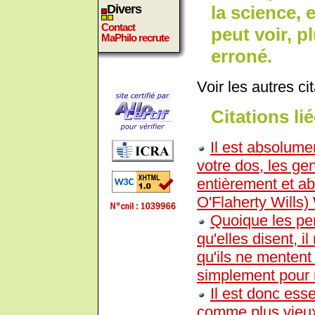
la science, 
Divers
Contact
peut voir, p
MaPhilo recrute
erroné.
Voir les autres ci
Citations lié
Il est absolum
votre dos, les ge
entièrement et ab
O'Flaherty Wills)
Quoique les per
qu'elles disent, 
qu'ils ne mentent 
simplement pour 
Il est donc esse
comme plus vieux q