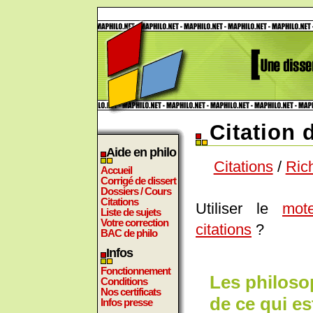
Citation
Aide en philo
Citations
/
Ric
Accueil
Corrigé de dissert
Dossiers / Cours
Citations
Utiliser le
mot
Liste de sujets
Votre correction
citations
?
BAC de philo
Infos
Fonctionnement
Les philoso
Conditions
Nos certificats
de ce qui e
Infos presse