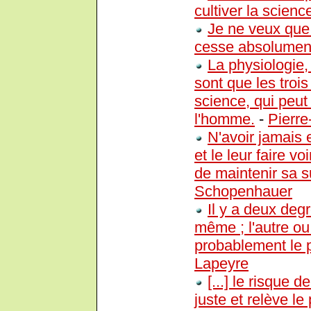
cultiver la scienc
Je ne veux que s
cesse absolument
La physiologie,
sont que les tro
science, qui peut 
l'homme.
-
Pierr
N'avoir jamais 
et le leur faire v
de maintenir sa su
Schopenhauer
Il y a deux degr
même ; l'autre ou 
probablement le p
Lapeyre
[...] le risque 
juste et relève le 