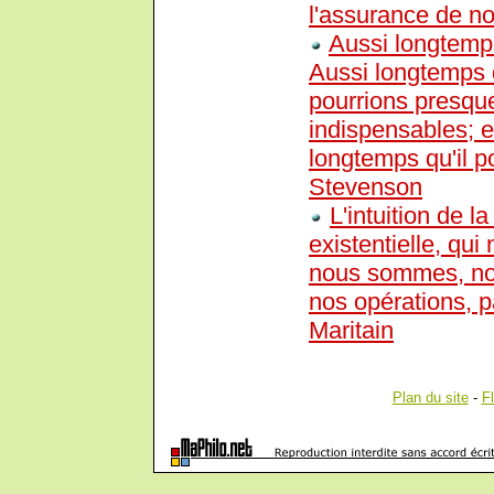
l'assurance de not
Aussi longtemp
Aussi longtemps 
pourrions presqu
indispensables; e
longtemps qu'il 
Stevenson
L'intuition de la
existentielle, qu
nous sommes, no
nos opérations, p
Maritain
Plan du site
-
F