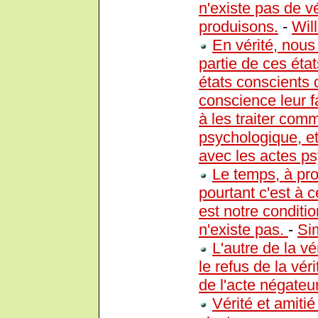
n'existe pas de v
produisons.
-
Wil
En vérité, nou
partie de ces état
états conscients 
conscience leur f
à les traiter com
psychologique, et 
avec les actes p
Le temps, à pro
pourtant c'est à
est notre condit
n'existe pas.
-
Si
L'autre de la vé
le refus de la vér
de l'acte négateur
Vérité et amitié