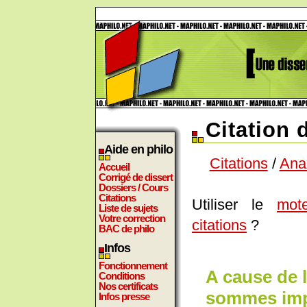
Citation
Aide en philo
Citations
/
Ana
Accueil
Corrigé de dissert
Dossiers / Cours
Citations
Utiliser le
mot
Liste de sujets
Votre correction
citations
?
BAC de philo
Infos
Fonctionnement
A cause de 
Conditions
Nos certificats
sommes impu
Infos presse