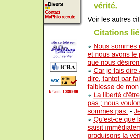
vérité.
Divers
Contact
MaPhilo recrute
Voir les autres ci
Citations lié
Nous sommes r
et nous avons le
que nous désirons
Car je fais dire
dire, tantot par 
faiblesse de mon
La liberté d'êt
pas ; nous voulon
sommes pas.
-
J
Qu'est-ce que l
saisit immédiatem
produisons la véri