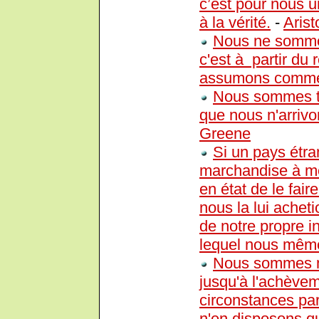
c’est pour nous u
à la vérité.
-
Arist
Nous ne sommes
c'est à partir du
assumons comm
Nous sommes tou
que nous n'arrivo
Greene
Si un pays étra
marchandise à m
en état de le fai
nous la lui achet
de notre propre 
lequel nous mêm
Nous sommes ma
jusqu'à l'achève
circonstances par
n'en disposons qu