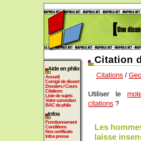
Citation 
Aide en philo
Citations
/
Geo
Accueil
Corrigé de dissert
Dossiers / Cours
Citations
Utiliser le
mot
Liste de sujets
Votre correction
citations
?
BAC de philo
Infos
Fonctionnement
Les hommes 
Conditions
Nos certificats
laisse insen
Infos presse