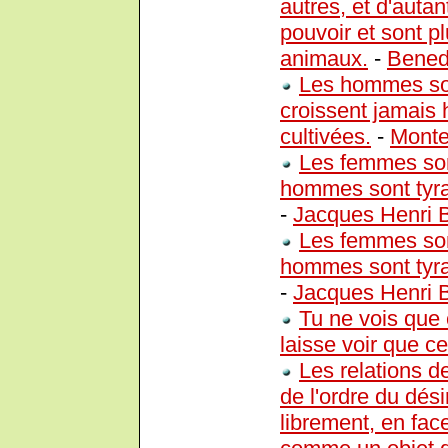
autres, et d'autan
pouvoir et sont p
animaux.
-
Bened
Les hommes son
croissent jamais 
cultivées.
-
Monte
Les femmes son
hommes sont tyran
-
Jacques Henri B
Les femmes son
hommes sont tyran
-
Jacques Henri B
Tu ne vois que c
laisse voir que ce 
Les relations d
de l'ordre du dési
librement, en face