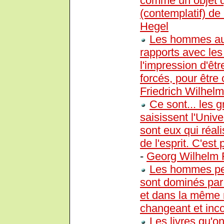
comme un objet q
(contemplatif) de l
Hegel
Les hommes aux
rapports avec le
l'impression d'êt
forcés, pour être
Friedrich Wilhel
Ce sont... les 
saisissent l'Unive
sont eux qui réal
de l'esprit. C'es
-
Georg Wilhelm F
Les hommes peuv
sont dominés par 
et dans la même
changeant et inco
Les livres qu'on