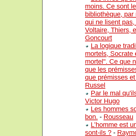
moins. Ce sont les
bibliothèque, pa
qui ne lisent pas
Voltaire, Thiers, e
Goncourt
La logique trad
mortels, Socrate
mortel". Ce que n
que les prémisses
que prémisses et 
Russel
Par le mal qu'i
Victor Hugo
Les hommes son
bon.
-
Rousseau
L’homme est un
sont-ils ?
-
Raymo