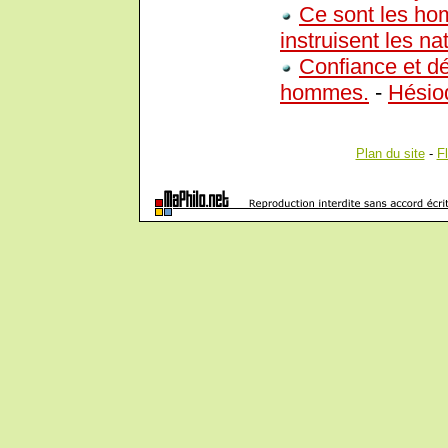
Ce sont les hom
instruisent les na
Confiance et dé
hommes.
-
Hésio
Plan du site
-
F