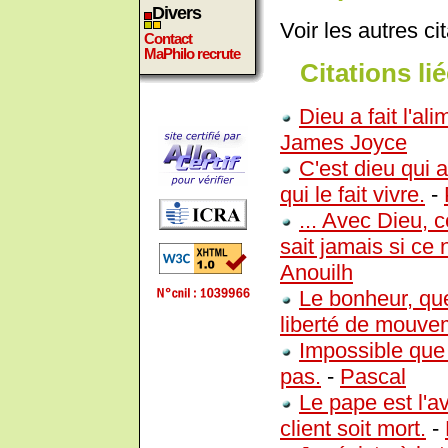
Divers
Voir les autres ci
Contact
MaPhilo recrute
Citations lié
Dieu a fait l'al
James Joyce
C'est dieu qui 
qui le fait vivre.
-
... Avec Dieu, c
sait jamais si ce 
Anouilh
Le bonheur, quel
liberté de mouve
Impossible que 
pas.
-
Pascal
Le pape est l'
client soit mort.
-