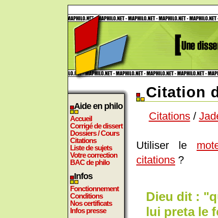
Citation
Aide en philo
Citations
/
Jad
Accueil
Corrigé de dissert
Dossiers / Cours
Citations
Utiliser le
mot
Liste de sujets
Votre correction
citations
?
BAC de philo
Infos
Fonctionnement
Dieu dit : "q
Conditions
Nos certificats
lui preta le 
Infos presse