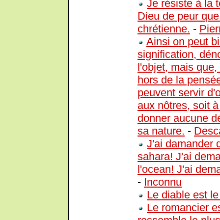
Je résiste à la 
Dieu de peur que 
chrétienne.
-
Pie
Ainsi on peut b
signification, dé
l'objet, mais que,
hors de la pensée
peuvent servir d'
aux nôtres, soit 
donner aucune déf
sa nature.
-
Desc
J'ai damander d
sahara! J'ai dema
l'ocean! J'ai dema
-
Inconnu
Le diable est l
Le romancier es