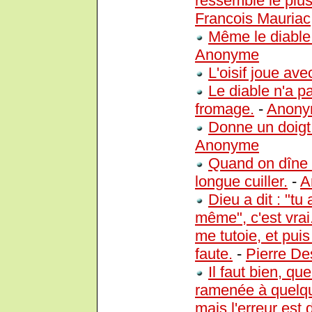
ressemble le plus 
Francois Mauriac
Même le diable
Anonyme
L'oisif joue ave
Le diable n'a p
fromage.
-
Anon
Donne un doigt 
Anonyme
Quand on dîne a
longue cuiller.
-
A
Dieu a dit : "t
même", c'est vrai
me tutoie, et pui
faute.
-
Pierre D
Il faut bien, qu
ramenée à quelqu
mais l'erreur est