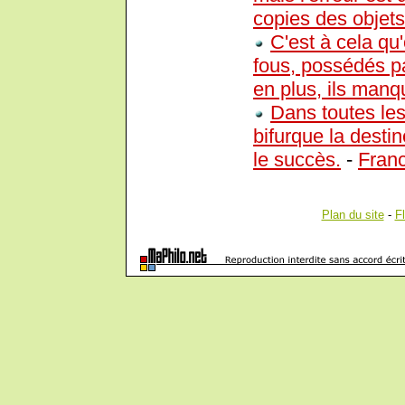
copies des objets
C'est à cela qu
fous, possédés pa
en plus, ils manqu
Dans toutes les
bifurque la destin
le succès.
-
Fran
Plan du site
-
F