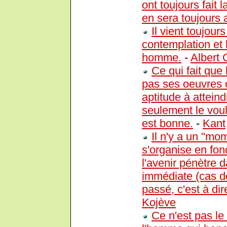
ont toujours fait 
en sera toujours a
Il vient toujour
contemplation et 
homme.
-
Albert
Ce qui fait que 
pas ses oeuvres 
aptitude à atteind
seulement le voulo
est bonne.
-
Kant
Il n'y a un "mo
s'organise en fonc
l'avenir pénètre 
immédiate (cas de
passé, c'est à di
Kojève
Ce n'est pas le