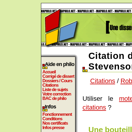
Citation 
Aide en philo
Stevenso
Accueil
Corrigé de dissert
Citations
/
Rob
Dossiers / Cours
Citations
Liste de sujets
Votre correction
Utiliser le
mot
BAC de philo
citations
?
Infos
Fonctionnement
Conditions
Nos certificats
Infos presse
Une bouteill