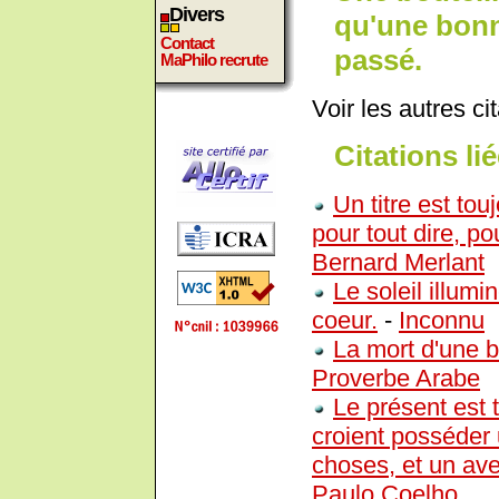
Divers
qu'une bonne
Contact
passé.
MaPhilo recrute
Voir les autres ci
Citations lié
Un titre est touj
pour tout dire, pou
Bernard Merlant
Le soleil illumi
coeur.
-
Inconnu
La mort d'une b
Proverbe Arabe
Le présent est 
croient posséder
choses, et un ave
Paulo Coelho