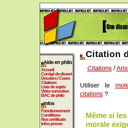
Citation 
Aide en philo
Citations
/
Aris
Accueil
Corrigé de dissert
Dossiers / Cours
Citations
Utiliser le
mot
Liste de sujets
Votre correction
citations
?
BAC de philo
Infos
Fonctionnement
Même si les
Conditions
Nos certificats
morale exige
Infos presse