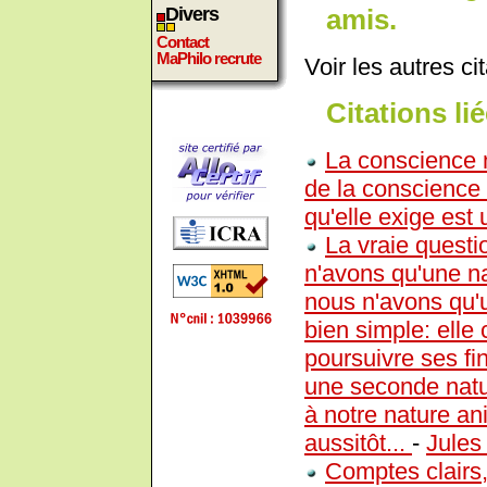
amis.
Divers
Contact
MaPhilo recrute
Voir les autres ci
Citations lié
La conscience 
de la conscience i
qu'elle exige est
La vraie questio
n'avons qu'une n
nous n'avons qu'u
bien simple: elle 
poursuivre ses fi
une seconde natur
à notre nature ani
aussitôt...
-
Jules
Comptes clairs,