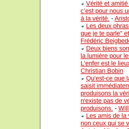
Vérité et amitié
c’est pour nous u
à la vérité.
-
Arist
Les deux phrase
que je te parle" e
Frédéric Beigbed
Deux biens sont
la lumière pour le
L'enfer est le li
Christian Bobin
Qu'est-ce que l
saisit immédiatem
produisons la véri
n'existe pas de v
produisons.
-
Wil
Les amis de la 
non ceux qui se v