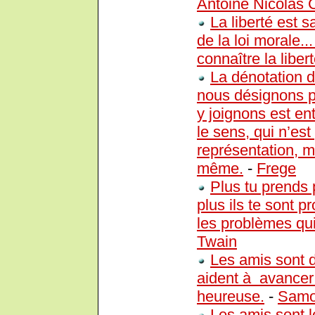
Antoine Nicolas 
La liberté est s
de la loi morale...
connaître la libert
La dénotation 
nous désignons p
y joignons est en
le sens, qui n’est
représentation, ma
même.
-
Frege
Plus tu prends 
plus ils te sont p
les problèmes qui
Twain
Les amis sont 
aident à avancer 
heureuse.
-
Samo
Les amis sont 