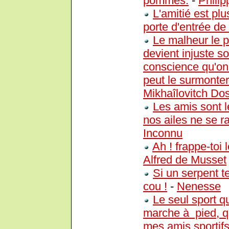
pommes.
-
Philip
L'amitié est pl
porte d'entrée de
Le malheur le p
devient injuste s
conscience qu'on 
peut le surmonter.
Mikhaîlovitch Dos
Les amis sont 
nos ailes ne se r
Inconnu
Ah ! frappe-toi 
Alfred de Musset
Si un serpent te
cou !
-
Nenesse
Le seul sport qu
marche à pied, q
mes amis sportifs