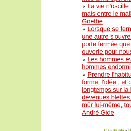
La vie n'oscille
mais entre le malh
Goethe
Lorsque se ferm
une autre s'ouvre
porte fermée que 
ouverte pour nou
Les hommes éve
hommes endormis
Prendre l'habitu
forme, l'idée ; et 
longtemps sur la 
devenues blettes.
mûr lui-même, tous
André Gide
Plan du site
-
F