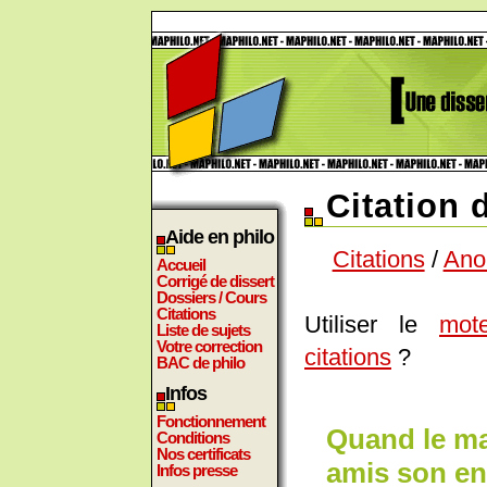
Citation
Aide en philo
Citations
/
Ano
Accueil
Corrigé de dissert
Dossiers / Cours
Citations
Utiliser le
mot
Liste de sujets
Votre correction
citations
?
BAC de philo
Infos
Fonctionnement
Quand le mal
Conditions
Nos certificats
amis son en
Infos presse