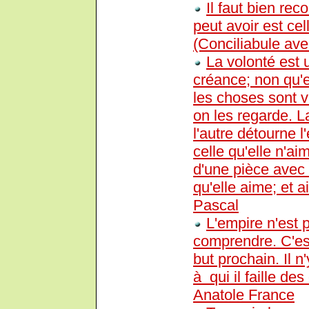
Il faut bien rec
peut avoir est ce
(Conciliabule av
La volonté est 
créance; non qu'e
les choses sont v
on les regarde. La
l'autre détourne l
celle qu'elle n'aim
d'une pièce avec l
qu'elle aime; et ai
Pascal
L'empire n'est 
comprendre. C'est
but prochain. Il 
à qui il faille de
Anatole France