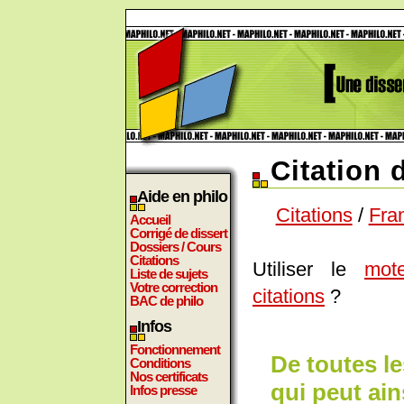
Citation 
Aide en philo
Citations
/
Fra
Accueil
Corrigé de dissert
Dossiers / Cours
Citations
Utiliser le
mot
Liste de sujets
Votre correction
citations
?
BAC de philo
Infos
Fonctionnement
De toutes les
Conditions
Nos certificats
qui peut ain
Infos presse