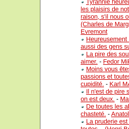
Tyrannie heureu
les plaisirs de no
raison, s'il nous 
(Charles de Margu
Evremont
Heureusement qu
aussi des gens su
La pire des sou
aimer.
-
Fedor Mik
Moins vous êtes
passions et toutes
cupidité.
-
Karl 
Il n'est de pir
on est deux.
-
Ma
De toutes les ab
chasteté.
-
Anato
La pruderie est
toutes.
-
(Henri B