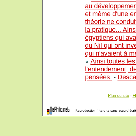
au développement 
et même d'une empi
théorie ne condu
la pratique... Ain
égyptiens qui ava
du Nil qui ont in
qui n'avaient à me
Ainsi toutes les
l'entendement, de
pensées.
-
Desca
Plan du site
-
F