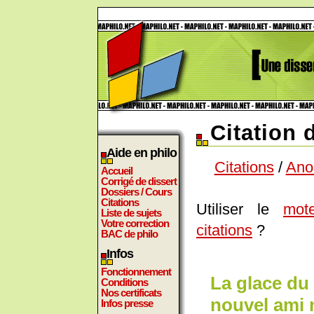
Citation
Aide en philo
Citations
/
Ano
Accueil
Corrigé de dissert
Dossiers / Cours
Citations
Utiliser le
mot
Liste de sujets
Votre correction
citations
?
BAC de philo
Infos
Fonctionnement
La glace du
Conditions
Nos certificats
nouvel ami n
Infos presse