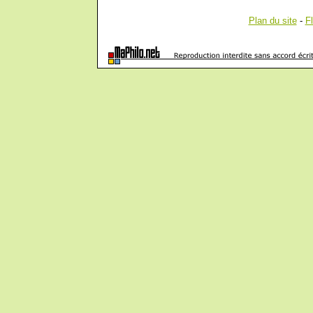
Plan du site
-
F