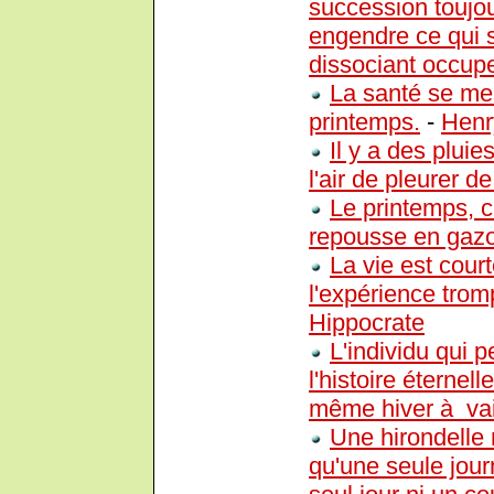
succession toujou
engendre ce qui su
dissociant occup
La santé se me
printemps.
-
Henr
Il y a des pluie
l'air de pleurer de
Le printemps, c
repousse en gaz
La vie est court
l'expérience trom
Hippocrate
L'individu qui p
l'histoire éternell
même hiver à vai
Une hirondelle 
qu'une seule jour