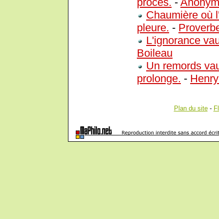
procès.
-
Anonym
Chaumière où l'
pleure.
-
Proverb
L'ignorance vau
Boileau
Un remords vau
prolonge.
-
Henry
Plan du site
-
F