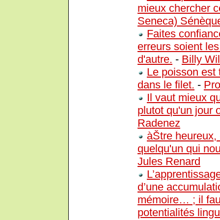
mieux chercher ce 
Seneca) Sénèqu
Faites confiance
erreurs soient les
d'autre.
-
Billy Wi
Le poisson est 
dans le filet.
-
Pro
Il vaut mieux qu
plutot qu'un jour o
Radenez
àŠtre heureux, c
quelqu'un qui nous
Jules Renard
L’apprentissage
d’une accumulatio
mémoire… ; il fau
potentialités ling