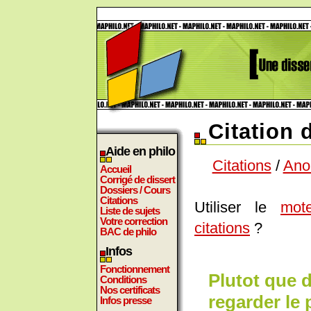
Citation
Aide en philo
Citations
/
Ano
Accueil
Corrigé de dissert
Dossiers / Cours
Citations
Utiliser le
mot
Liste de sujets
Votre correction
citations
?
BAC de philo
Infos
Fonctionnement
Plutot que d
Conditions
Nos certificats
regarder le 
Infos presse