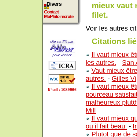
mieux vaut r
Divers
Contact
filet.
MaPhilo recrute
Voir les autres ci
Citations lié
Il vaut mieux ê
les autres.
-
San 
Vaut mieux être
autres.
-
Gilles V
Il vaut mieux ê
pourceau satisfait
malheureux plutô
Mill
Il vaut mieux qu
ou il fait beau.
-
I
Plutot que de sa