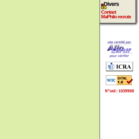
Divers
Contact
MaPhilo recrute