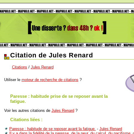
Citation de Jules Renard
Citations
/
Jules Renard
Utiliser le
moteur de recherche de citations
?
Paresse : habitude prise de se reposer avant la
fatigue.
Voir les autres citations de
Jules Renard
?
Citations liées :
Paresse : habitude de se reposer avant la fatigue.
-
Jules Renard
Il y a dans la fidélité de la paresse, de la peur, du calcul, du pacifisme, 