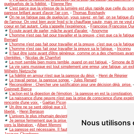
quelquefois de la fidélité.
-
Etienne Rey
C'est parce que la vitesse de la lumière est plus rapide que celle du so
paresse brillant avant d'avoir l'air con.
-
Thomas Boishardy
On ne se fatigue pas de quelqu'un, vous savez, en fait, on se fatigue d'
de l'amour. On veut bien avoir froid si le chauffage saute, mais on ne veut p
coeur en fait autant. Cela s'appelle l'expérience.
-
Francoise (Francoise Qu
Ecoute avant de parler, mâche avant d'avaler.
-
Anonyme
L'homme n'est pas fait pour travailler et la preuve, c'est que ca le fatigue
Bernard
L'homme n'est pas fait pour travailler et la preuve, c'est que ça le fatigu
L'homme n'est pas fait pour travailler la preuve sa le fatigue.
-
Inconnu
Il faut être juste avant d'être généreux, comme on a des chemises avant
clientèles.
-
Nicolas de Chamfort
La mort semble bien moins terrible, quand on est fatigué.
-
Simone de B
La vie sans musique est tout simplement une erreur, une fatigue, un exil
Wilhelm Nietzsche
La fidélité en amour n'est que la paresse du désir.
-
Henri de Régnier
Le travail pense, la paresse songe.
-
Jules Renard
Reconsidérer : Chercher une justification pour une décision déjà prise.
Gwinnett Bierce
L'action est la digestion de l'émotion ; la paresse en est la constipation.
La naissance d'une oeuvre n'est pas la prise de conscience d'une expérie
renconte d'une voix.
-
Gaétan Picon
Un être ne se sent obligé que s'il est libre, et chaque obligation, prise à 
liberté.
-
Henri Bergson
L'univers le plus inhumain devient humain par la force de l'habitude.
-
Ya
Je pense fermement que la prise de conscience d'une situation réelle es
Nous utilisons
vers la libération.
-
Albert Memmi
La paresse est nécessaire. Il faut la mêler à sa vie pour prendre consci
Jacques Chardonne