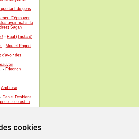
n que tant de gens
aimer. D'éprouver
lus avoir mal si le
oirez) Sagan
 !
-
Paul (Tristant)
e.
-
Marcel Pagnol
 d'avoir des
eauvoir
.
-
Friedrich
-
Ambrose
-
Daniel Desbiens
nce : elle est la
art, implique la
sunari Kawabata
t le premier pas
 des cookies
ence de la vie.
-