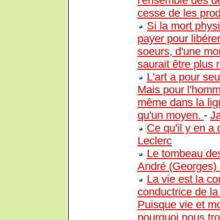
l'ensemble des d
cesse de les prod
Si la mort phys
payer pour libére
soeurs, d'une mor
saurait être plus
L'art a pour se
Mais pour l'homme
même dans la ligne
qu'un moyen.
-
J
Ce qu'il y en a
Leclerc
Le tombeau des 
André (Georges)
La vie est la c
conductrice de la 
Puisque vie et mo
pourquoi nous tro