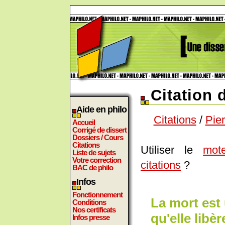
Citation 
Aide en philo
Citations
/
Pie
Accueil
Corrigé de dissert
Dossiers / Cours
Citations
Utiliser le
mot
Liste de sujets
Votre correction
citations
?
BAC de philo
Infos
Fonctionnement
La mort est
Conditions
Nos certificats
qu'elle libère
Infos presse