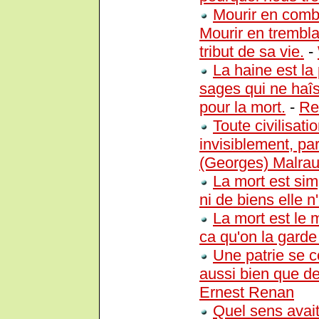
Mourir en combat
Mourir en trembla
tribut de sa vie.
-
La haine est la 
sages qui ne haîss
pour la mort.
-
Re
Toute civilisati
invisiblement, pa
(Georges) Malra
La mort est sim
ni de biens elle n'
La mort est le 
ca qu'on la garde 
Une patrie se c
aussi bien que de
Ernest Renan
Quel sens avait 