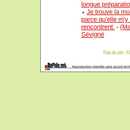
longue préparatio
Je trouve la mor
parce qu'elle m'y
rencontrent.
-
(Ma
Sévigné
Plan du site
-
F