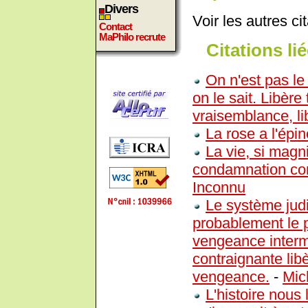
Divers
Voir les autres ci
Contact
MaPhilo recrute
Citations lié
On n'est pas le
on le sait. Libère 
vraisemblance, lib
La rose a l'épi
La vie, si magni
condamnation com
Inconnu
Le système judi
probablement le p
vengeance intermi
contraignante lib
vengeance.
-
Mic
L'histoire nous 