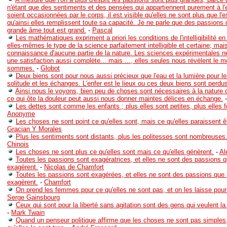
n'étant que des sentiments et des pensées qui appartiennent purement à l'es
soient occasionnées par le corps, il est visible qu'elles ne sont plus que l'
qu'ainsi elles remplissent toute sa capacité. Je ne parle que des passions 
grande âme tout est grand.
-
Pascal
Les mathématiques expriment a priori les conditions de l'intelligibilité en
elles-mêmes le type de la science parfaitement intelligible et certaine; mais
connaissance d'aucune partie de la nature. Les sciences expérimentales n
une satisfaction aussi complète... mais ..., elles seules nous révèlent le
sommes.
-
Globot
Deux biens sont pour nous aussi précieux que l'eau et la lumière pour les
solitude et les échanges. L'enfer est le lieux ou ces deux biens sont perdu
Ainsi nous le voyons, bien peu de choses sont nécessaires à la nature c
ce qui ôte la douleur peut aussi nous donner maintes délices en échange.
Les dettes sont comme les enfants ; plus elles sont petites, plus elles fo
Anonyme
Les choses ne sont point ce qu'elles sont, mais ce qu'elles paraissent ê
Gracian Y Morales
Plus les sentiments sont distants, plus les politesses sont nombreuses
Chinois
Les choses ne sont plus ce qu'elles sont mais ce qu'elles génèrent.
-
Al
Toutes les passions sont exagératrices, et elles ne sont des passions q
exagèrent.
-
Nicolas de Chamfort
Toutes les passions sont exagérées, et elles ne sont des passions que 
exagèrent.
-
Chamfort
On prend les femmes pour ce qu'elles ne sont pas, et on les laisse pour 
Serge Gainsbourg
Ceux qui sont pour la liberté sans agitation sont des gens qui veulent la
-
Mark Twain
Quand un penseur politique affirme que les choses ne sont pas simples,