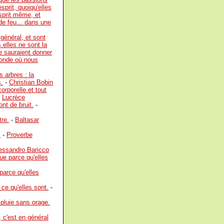
prit, quoiqu'elles
esprit même, et
de feu... dans une
 général, et sont
 elles ne sont la
e sauraient donner
 monde où nous
 arbres : la
s.
-
Christian Bobin
orporelle et tout
-
Lucrèce
nt de bruit.
-
tre.
-
Baltasar
.
-
Proverbe
essandro Baricco
ue parce qu'elles
parce qu'elles
ce qu'elles sont.
-
 pluie sans orage.
 c'est en général