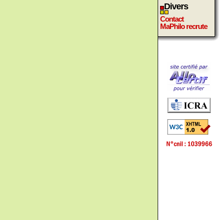
Divers
Contact
MaPhilo recrute