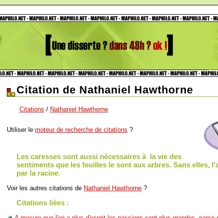
Citation de Nathaniel Hawthorne
Citations
/
Nathaniel Hawthorne
Utiliser le
moteur de recherche de citations
?
Les caresses sont aussi nécessaires à la vie des
sentiments que les feuilles le sont aux arbres. Sans elles, 
par la racine.
Voir les autres citations de
Nathaniel Hawthorne
?
Citations liées :
A mesure que l'on a plus d'esprit les passions sont plus grandes, parce