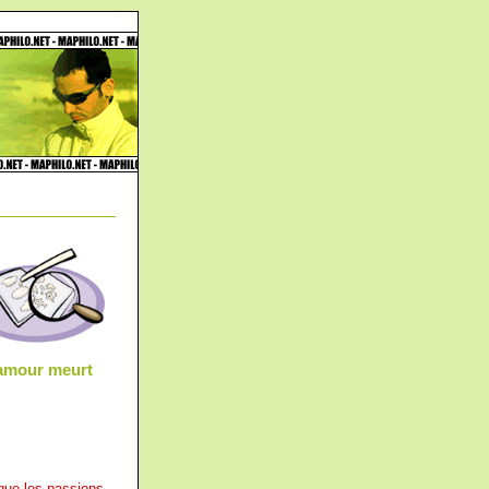
l'amour meurt
 que les passions