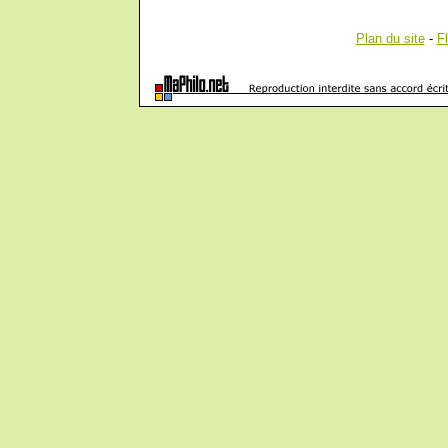
Plan du site
-
F