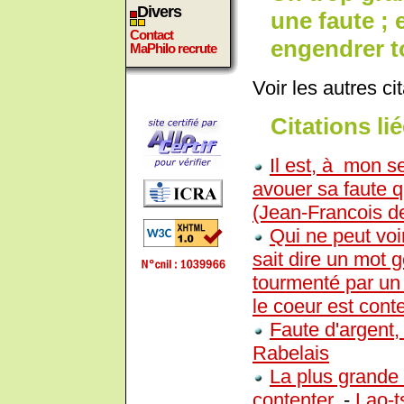
Divers
une faute ; 
Contact
engendrer to
MaPhilo recrute
Voir les autres ci
Citations lié
Il est, à mon 
avouer sa faute q
(Jean-Francois d
Qui ne peut voi
sait dire un mot g
tourmenté par un 
le coeur est conte
Faute d'argent, 
Rabelais
La plus grande 
contenter.
-
Lao-t