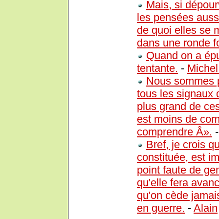
Mais, si dépour
les pensées aussi
de quoi elles se 
dans une ronde fo
Quand on a épui
tentante.
-
Michel
Nous sommes pro
tous les signaux 
plus grand de ces f
est moins de com
comprendre Â».
Bref, je crois q
constituée, est i
point faute de g
qu'elle fera avanc
qu'on cède jamais 
en guerre.
-
Alain