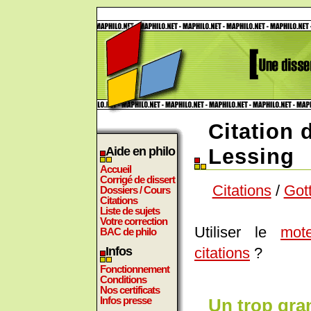
Citation 
Aide en philo
Lessing
Accueil
Corrigé de dissert
Citations
/
Got
Dossiers / Cours
Citations
Liste de sujets
Votre correction
Utiliser le
mot
BAC de philo
citations
?
Infos
Fonctionnement
Conditions
Nos certificats
Infos presse
Un trop gra