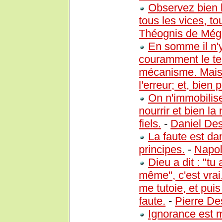
Observez bien 
tous les vices, to
Théognis de Még
En somme il n'
couramment le te
mécanisme. Mais,
l'erreur; et, bien 
On n'immobilise
nourrir et bien la 
fiels.
-
Daniel De
La faute est da
principes.
-
Napol
Dieu a dit : "t
même", c'est vrai
me tutoie, et pui
faute.
-
Pierre D
Ignorance est m