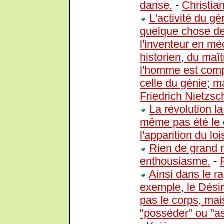
danse.
-
Christia
L'activité du g
quelque chose de 
l'inventeur en m
historien, du maît
l'homme est comp
celle du génie; m
Friedrich Nietzsc
La révolution la
même pas été le 
l'apparition du lo
Rien de grand n
enthousiasme.
-
Ainsi dans le r
exemple, le Désir
pas le corps, mais 
"posséder" ou "ass