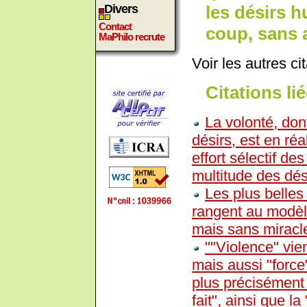
les désirs 
Divers
Contact
coup, sans
MaPhilo recrute
Voir les autres ci
Citations lié
La volonté, don
désirs, est en réa
effort sélectif de
multitude des désir
Les plus belles
rangent au modèl
mais sans miracl
""Violence" vien
mais aussi "force
plus précisément l
fait", ainsi que l