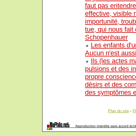
faut pas entendre
effective, visible
importunité, trou
tue, qui nous fait
Schopenhauer
Les enfants d'
Aucun n'est aussi
Ils (les actes 
pulsions et des i
propre conscience
désirs et des co
des symptômes et
Plan du site
-
F