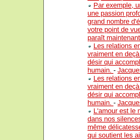
Par exemple, u
une passion profon
grand nombre d'él
votre point de v
paraît maintenant
Les relations e
vraiment en deçà
désir qui accompl
humain.
-
Jacque
Les relations e
vraiment en deçà
désir qui accompl
humain.
-
Jacque
L'amour est le 
dans nos silences
même délicatesse: 
qui soutient les ai