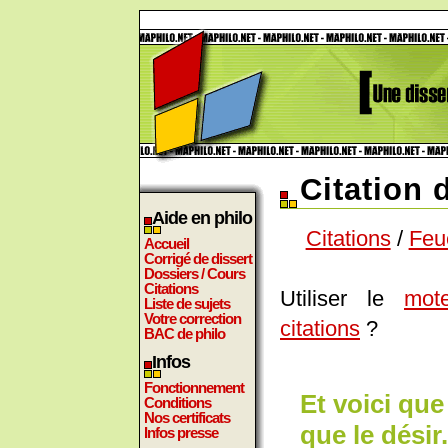
Citation
Aide en philo
Citations
/
Feu
Accueil
Corrigé de dissert
Dossiers / Cours
Citations
Utiliser le
mot
Liste de sujets
Votre correction
citations
?
BAC de philo
Infos
Fonctionnement
Et voici que
Conditions
Nos certificats
que le désir
Infos presse