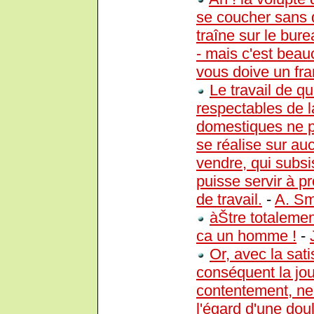
se coucher sans 
traîne sur le bur
- mais c'est beau
vous doive un fran
Le travail de q
respectables de 
domestiques ne pr
se réalise sur au
vendre, qui subsis
puisse servir à pr
de travail.
-
A. Sm
àŠtre totalemen
ca un homme !
-
Or, avec la sati
conséquent la jou
contentement, ne 
l'égard d'une dou