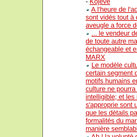
-
Kojève
A l'heure de l'a
sont vidés tout à 
aveugle a force d
... le vendeur 
de toute autre ma
échangeable et en
MARX
Le modèle cultur
certain segment d
motifs humains e
culture ne pourra
intelligible; et les
s'approprie sont
que les détails pa
formalités du mari
manière semblabl
Ah ! la volupté 