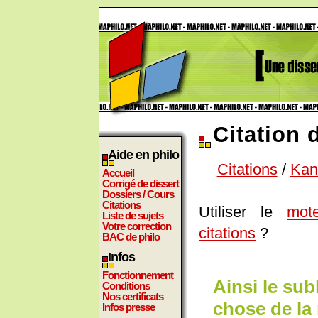
Citation 
Aide en philo
Citations
/
Kan
Accueil
Corrigé de dissert
Dossiers / Cours
Citations
Utiliser le
mot
Liste de sujets
Votre correction
citations
?
BAC de philo
Infos
Fonctionnement
Ainsi le su
Conditions
Nos certificats
chose de la
Infos presse