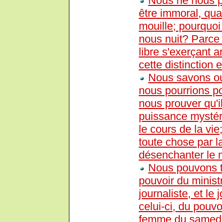
Nous ne nous p
être immoral, qua
mouille; pourquo
nous nuit? Parce
libre s'exerçant a
cette distinction 
Nous savons ou
nous pourrions p
nous prouver qu'i
puissance mystéri
le cours de la vie
toute chose par l
désenchanter le
Nous pouvons to
pouvoir du ministr
journaliste, et le 
celui-ci, du pouvo
femme du samedi 