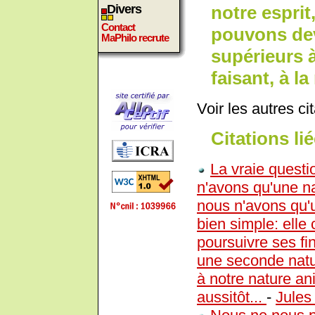
notre espri
Divers
Contact
pouvons dev
MaPhilo recrute
supérieurs à
faisant, à l
Voir les autres ci
Citations lié
La vraie questio
n'avons qu'une n
nous n'avons qu'u
bien simple: elle 
poursuivre ses fi
une seconde natur
à notre nature ani
aussitôt...
-
Jules