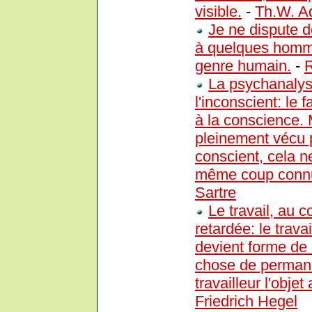
visible.
-
Th.W. A
Je ne dispute d
à quelques hommes
genre humain.
-
La psychanalyse 
l'inconscient: le 
à la conscience. 
pleinement vécu p
conscient, cela ne
même coup connu p
Sartre
Le travail, au c
retardée: le travai
devient forme de 
chose de permane
travailleur l'obje
Friedrich Hegel