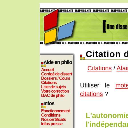
Citation 
Aide en philo
Citations
/
Ala
Accueil
Corrigé de dissert
Dossiers / Cours
Citations
Utiliser le
mot
Liste de sujets
Votre correction
citations
?
BAC de philo
Infos
Fonctionnement
L'autonomie
Conditions
Nos certificats
l'indépenda
Infos presse