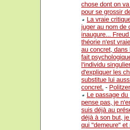
chose dont on va 
pour se grossir de
La vraie critiq
juger au nom de c
inaugure... Freud
théorie n'est vra
au concret, dans
fait psychologique
l'individu singulie
d'expliquer les c
substitue lui au
concret.
-
Politze
Le passage du p
pense pas, je n'en
suis déjà au pré
déjà à son but, 
qui "demeure" et