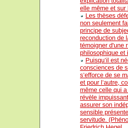
explication totalit
elle même et sur
Les thèses déf
non seulement fai
principe de subjec
reconduction de la
témoigner d'une r
philosophique et i
Puisqu’il est 
consciences de so
s’efforce de se ma
et pour l’autre, 
même celle qui a p
révèle impuissant
assurer son indép
sensible présente
servitude. (Phéno
Friedrich Hegel