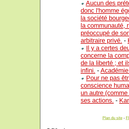
Aucun des prét
donc l'homme égo
la société bourge
la communauté, r
préoccupé de son 
arbitraire privé.
-
Il y a certes de
concerne la compo
de la liberté ; e
infini.
-
Académie 
Pour ne pas êtr
conscience humai
un autre (comme 
ses actions.
-
Kan
Plan du site
-
F