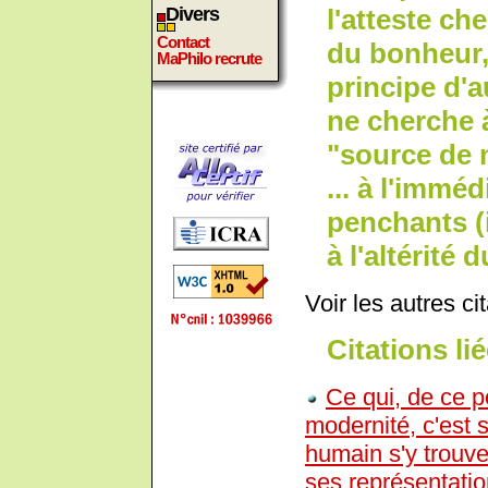
l'atteste ch
Divers
Contact
du bonheur
MaPhilo recrute
principe d'
ne cherche 
"source de 
... à l'immé
penchants (i
à l'altérité
Voir les autres ci
Citations lié
Ce qui, de ce p
modernité, c'est 
humain s'y trouv
ses représentati