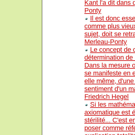
Kant l'a dit dans
Ponty
Il est donc esse
comme plus vieux q
sujet, doit se ret
Merleau-Ponty
Le concept de c
détermination de 
Dans la mesure où
se manifeste en el
elle même, d'une 
sentiment d'un m
Friedrich Hegel
Si les mathémat
axiomatique est 
stérilité... C'est
poser comme réfé