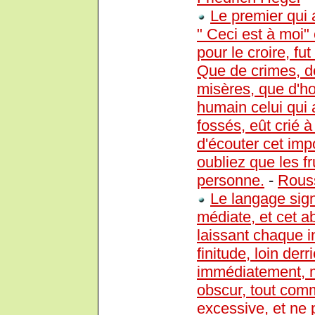
Le premier qui a
" Ceci est à moi"
pour le croire, fut
Que de crimes, d
misères, que d'ho
humain celui qui 
fossés, eût crié 
d'écouter cet imp
oubliez que les fr
personne.
-
Rous
Le langage signi
médiate, et cet a
laissant chaque in
finitude, loin derr
immédiatement, ma
obscur, tout comm
excessive, et ne 