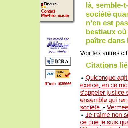
là, semble-t-
Divers
Contact
société quan
MaPhilo recrute
n’en est pa
bestiaux où
paître dans 
Voir les autres ci
Citations lié
Quiconque agit
exerce, en ce mo
s'appeler justice s
ensemble qui ren
société.
-
Vermee
Je t'aime non 
ce que je suis 