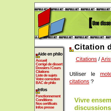
Citation 
Aide en philo
Citations
/
Aris
Accueil
Corrigé de dissert
Dossiers / Cours
Citations
Utiliser le
mot
Liste de sujets
Votre correction
citations
?
BAC de philo
Infos
Fonctionnement
Vivre ensem
Conditions
Nos certificats
discussions 
Infos presse