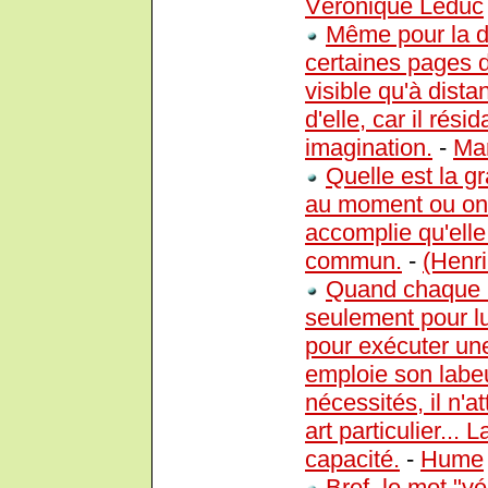
Véronique Leduc
Même pour la 
certaines pages 
visible qu'à dista
d'elle, car il ré
imagination.
-
Mar
Quelle est la g
au moment ou on l
accomplie qu'elle
commun.
-
(Henri
Quand chaque in
seulement pour lu
pour exécuter un
emploie son labeu
nécessités, il n'a
art particulier...
capacité.
-
Hume
Bref, le mot "vé