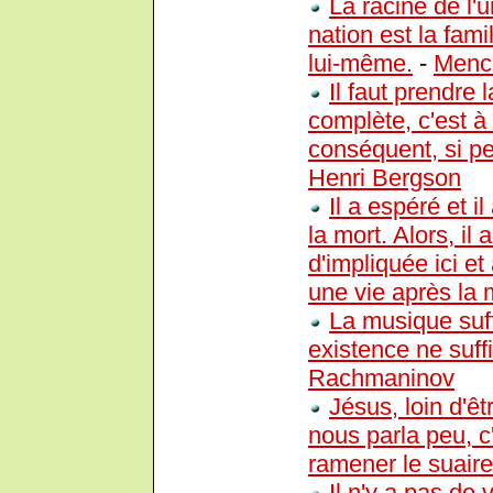
La racine de l'u
nation est la fami
lui-même.
-
Menc
Il faut prendre
complète, c'est à
conséquent, si pet
Henri Bergson
Il a espéré et il
la mort. Alors, il 
d'impliquée ici et
une vie après la 
La musique suff
existence ne suff
Rachmaninov
Jésus, loin d'êtr
nous parla peu, c
ramener le suaire 
Il n'y a pas de