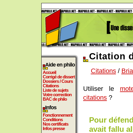
Citation 
Aide en philo
Citations
/
Bri
Accueil
Corrigé de dissert
Dossiers / Cours
Citations
Utiliser le
mot
Liste de sujets
Votre correction
citations
?
BAC de philo
Infos
Fonctionnement
Pour défendr
Conditions
Nos certificats
avait fallu al
Infos presse