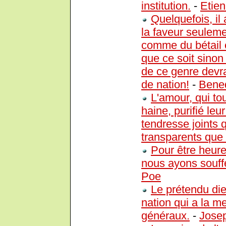
institution.
-
Etie
Quelquefois, il
la faveur seuleme
comme du bétail e
que ce soit sinon
de ce genre devra
de nation!
-
Bened
L'amour, qui tou
haine, purifié leu
tendresse joints qu
transparents que c
Pour être heure
nous ayons souff
Poe
Le prétendu die
nation qui a la mei
généraux.
-
Jose