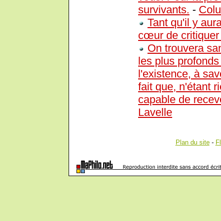
survivants.
-
Col
Tant qu'il y aur
cœur de critiquer
On trouvera san
les plus profonds
l'existence, à sav
fait que, n'étant 
capable de recevo
Lavelle
Plan du site
-
F