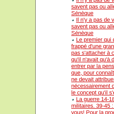
savent pas ou all
Sénèque
Il n'y a pas de
savent pas ou all
Sénèque
Le premier qui d
frappé d'une grand
pas s'attacher à c
qu'il n'avait qu'à
entrer par la pens
que, pour connaît
ne devait attribue
nécessairement de
le concept qu'il s'e
La guerre 14-18 
militaires. 39-45 
vous! Pour la proc