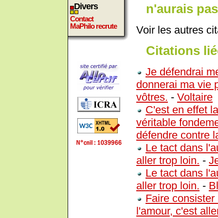
n'aurais pas
Divers
Contact
MaPhilo recrute
Voir les autres ci
Citations lié
Je défendrai me
donnerai ma vie 
vôtres.
-
Voltaire
C'est en effet l
véritable fondem
défendre contre l
Le tact dans l'
aller trop loin.
-
J
Le tact dans l'
aller trop loin.
-
B
Faire consister
l'amour, c'est all