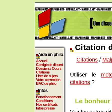
Citation 
Aide en philo
Citations
/
Mal
Accueil
Corrigé de dissert
Dossiers / Cours
Citations
Utiliser le
mot
Liste de sujets
Votre correction
citations
?
BAC de philo
Infos
Fonctionnement
Le bonheur d
Conditions
Nos certificats
Infos presse
Voir les autres ci