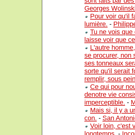
sont faits par des
Georges Wolinsk
Pour voir qu'il 
lumière.
-
Philipp
Tu ne vois que c
laisse voir que ce 
L'autre homme,
se procurer, non 
ses tonneaux sera
sorte qu'il serait 
remplir, sous pei
Ce qui pour nou
denotre vie consi
imperceptible.
-
M
Mais si, il y a 
con.
-
San Antoni
Voir loin, c'est 
longtemps.
-
Inc