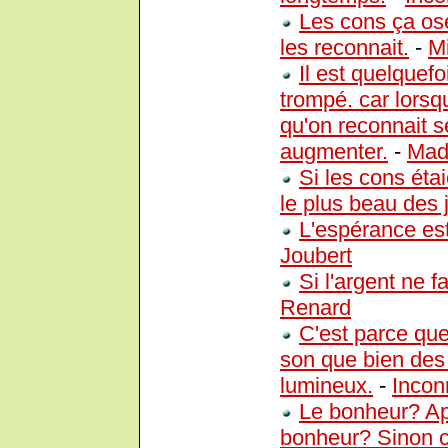
Les cons ça os
les reconnait.
-
M
Il est quelquefo
trompé. car lorsqu
qu'on reconnait se
augmenter.
-
Mad
Si les cons étai
le plus beau des 
L'espérance est
Joubert
Si l'argent ne f
Renard
C'est parce que
son que bien des 
lumineux.
-
Incon
Le bonheur? Apr
bonheur? Sinon ce