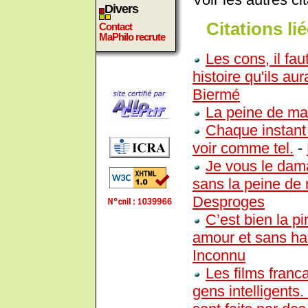
Divers
Citations lié
Contact
MaPhilo recrute
Les cons, il fau
histoire qu'ils aur
Biermé
La peine de ma v
Chaque instant 
voir comme tel.
-
Je vous le dam
sans la peine de 
Desproges
C’est bien la p
amour et sans ha
Inconnu
Les films franc
gens intelligents.