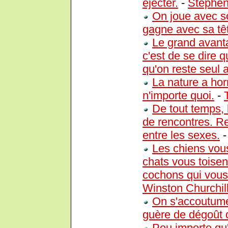
éjecter.
-
Stephen
On joue avec so
gagne avec sa tê
Le grand avanta
c'est de se dire 
qu'on reste seul 
La nature a horr
n'importe quoi.
-
De tout temps, l
de rencontres. Re
entre les sexes.
Les chiens vou
chats vous toisen
cochons qui vou
Winston Churchil
On s'accoutume 
guère de dégoût d
Peu importe qu