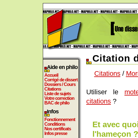
Citation 
Aide en philo
Citations
/
Mor
Accueil
Corrigé de dissert
Dossiers / Cours
Citations
Utiliser le
mot
Liste de sujets
Votre correction
citations
?
BAC de philo
Infos
Fonctionnement
Et avec quoi
Conditions
Nos certificats
l'hameçon ?
Infos presse