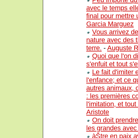
avec le temps ell
final pour mettre
Garcia Marguez
Vous arrivez de
nature avec des t
terre.
-
Auguste R
Quoi que l'on d
s'enfuit et tout s'
Le fait d'imiter
l'enfance; et ce q
autres animaux, c'e
: les premières co
l'imitation, et to
Aristote
On doit prendre
les grandes avec
àŠtre en paix 