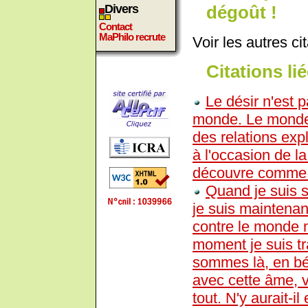
dégoût !
Divers
Contact
MaPhilo recrute
Voir les autres ci
Citations lié
Le désir n'est p
monde. Le monde 
des relations expl
à l'occasion de l
découvre comme 
Quand je suis se
je suis maintenan
contre le monde n
moment je suis t
sommes là, en béc
avec cette âme, vo
tout. N'y aurait-i