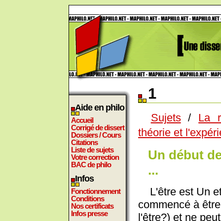
1
Aide en philo
Sujets
/
La r
Accueil
Corrigé de dissert
théorie et l'expér
Dossiers / Cours
Citations
Liste de sujets
Un début de
Votre correction
BAC de philo
...
Infos
L'être est Un et 
Fonctionnement
Conditions
commencé à être 
Nos certificats
Infos presse
l'être?) et ne pe