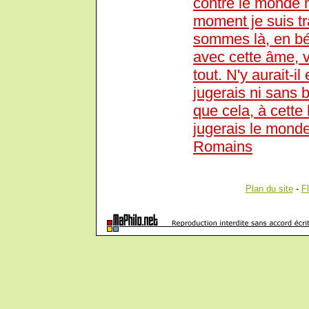
contre le monde n
moment je suis t
sommes là, en béc
avec cette âme, vo
tout. N'y aurait-i
jugerais ni sans b
que cela, à cette
jugerais le monde
Romains
Plan du site
-
F