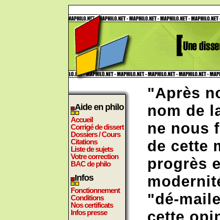
"Après no
Aide en philo
nom de la
Accueil
ne nous f
Corrigé de dissert
Dossiers / Cours
Citations
de cette
Liste de sujets
Votre correction
progrès 
BAC de philo
Infos
modernit
Fonctionnement
"dé-mail
Conditions
Nos certificats
Infos presse
cette op