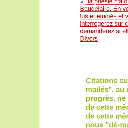
"la poésie n'a d
Baudelaire. En v
lus et étudiés et
interrogerez sur 
demanderez si ell
Divers
Citations su
mailés", au 
progrès, ne 
de cette mê
de cette mê
nous "dé-m