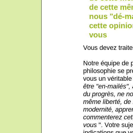
de cette mê
nous "dé-m
cette opini
vous
Vous devez traite
Notre équipe de 
philosophie se pr
vous un véritable 
être "en-mailés", 
du progrès, ne no
même liberté, de
modernité, appre
commenterez cett
vous
". Votre suje
indications que 