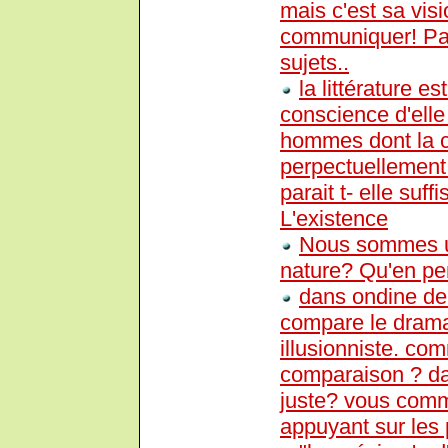
mais c'est sa vis
communiquer! Par
sujets..
la littérature e
conscience d'ell
hommes dont la co
perpectuellement 
parait t- elle su
L'existence
Nous sommes u
nature? Qu'en pe
dans ondine de
compare le drama
illusionniste. co
comparaison ? da
juste? vous comm
appuyant sur les