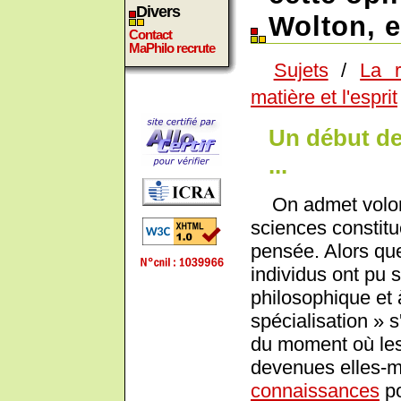
Divers
Wolton, 
Contact
MaPhilo recrute
Sujets
/
La r
matière et l'esprit
Un début de
...
On admet volont
sciences constitue
pensée. Alors qu
individus ont pu s
philosophique et 
spécialisation » 
du moment où les 
devenues elles-
connaissances
po