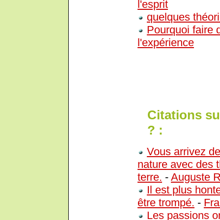
l'esprit
quelques théori
Pourquoi faire 
l'expérience
Citations su
? :
Vous arrivez de
nature avec des t
terre.
-
Auguste R
Il est plus hon
être trompé.
-
Fra
Les passions on