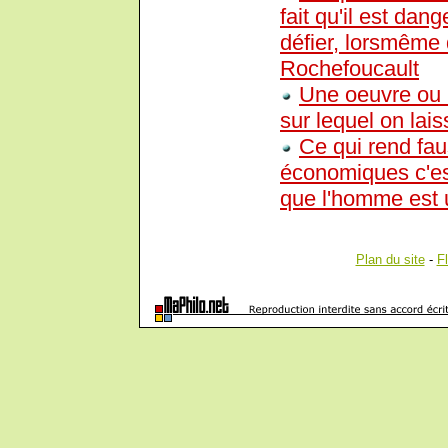
fait qu'il est dan
défier, lorsmême 
Rochefoucault
Une oeuvre ou i
sur lequel on lai
Ce qui rend fa
économiques c'est
que l'homme est u
Plan du site
-
F