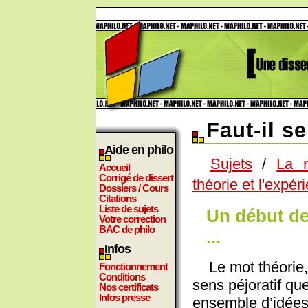
Faut-il s
Aide en philo
Sujets
/
La r
Accueil
Corrigé de dissert
théorie et l'expér
Dossiers / Cours
Citations
Liste de sujets
Un début de
Votre correction
BAC de philo
...
Infos
Le mot théorie, 
Fonctionnement
Conditions
sens péjoratif que
Nos certificats
Infos presse
ensemble d’idée