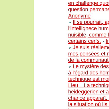
en challenge quot
question permanen
Anonyme
Il se pourrait,
l'intellignece hu
nuisible, comme 
certains cerfs.
-
I
Je suis réelle
mes pensées et me
de la communauté
Le mystère des 
à l'égard des hom
technique est mo
Lieu... La techn
heideggerien et a
chance apparaît:
la situation où il