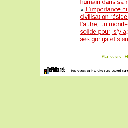
humain dans sa n
L’importance d
civilisation rési
l’autre, un monde 
solide pour, s’y 
ses gongs et s’en
Plan du site
-
F