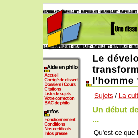
Le dével
Aide en philo
transform
Accueil
l'homme 
Corrigé de dissert
Dossiers / Cours
Citations
Liste de sujets
Sujets
/
La cul
Votre correction
BAC de philo
Un début de
Infos
...
Fonctionnement
Conditions
Nos certificats
Qu'est-ce que 
Infos presse