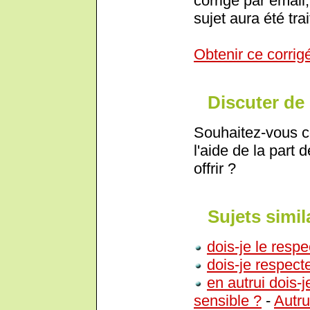
corrigé par email,
sujet aura été trai
Obtenir ce corrig
Discuter de 
Souhaitez-vous c
l'aide de la part 
offrir ?
Sujets simil
dois-je le respe
dois-je respecte
en autrui dois-j
sensible ?
-
Autru