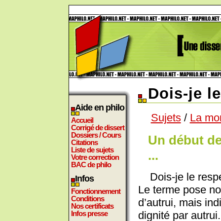
Dois-je l
Aide en philo
Sujets
/
La mo
Accueil
Corrigé de dissert
Dossiers / Cours
Un début de
Citations
Liste de sujets
...
Votre correction
BAC de philo
Dois-je le resp
Infos
Le terme pose non
Fonctionnement
Conditions
d’autrui, mais in
Nos certificats
dignité par autrui
Infos presse