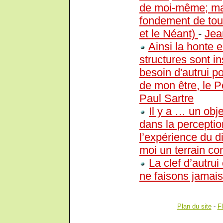
de moi-même; mais
fondement de toute
et le Néant)
-
Jea
Ainsi la honte 
structures sont i
besoin d'autrui po
de mon être, le P
Paul Sartre
Il y a … un obje
dans la perceptio
l’expérience du di
moi un terrain
La clef d’autru
ne faisons jamais
Plan du site
-
F