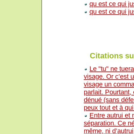
qu est ce qui ju
qu est ce qui ju
Citations su
Le "tu" ne tuer
visage. Or c’est u
visage un comma
parlait. Pourtant
dénué (sans défen
peux tout et à qui
Entre autrui et
séparation. Ce né
même, ni d’autrui,