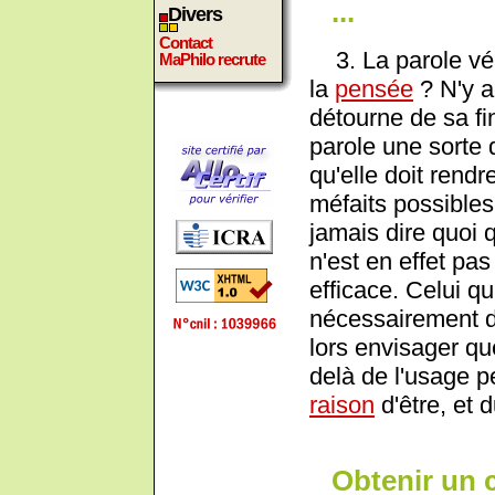
...
Divers
Contact
3. La parole véhi
MaPhilo recrute
la
pensée
? N'y a
détourne de sa fin
parole une sorte 
qu'elle doit rendr
méfaits possibles
jamais dire quoi q
n'est en effet pa
efficace. Celui qu
nécessairement dé
lors envisager que
delà de l'usage pe
raison
d'être, et 
Obtenir un 