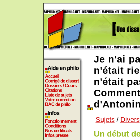
Je n'ai p
Aide en philo
n'était ri
Accueil
n'était pa
Corrigé de dissert
Dossiers / Cours
Citations
Commente
Liste de sujets
Votre correction
d'Antonin
BAC de philo
Infos
Sujets
/
Divers
Fonctionnement
Conditions
Nos certificats
Un début de
Infos presse