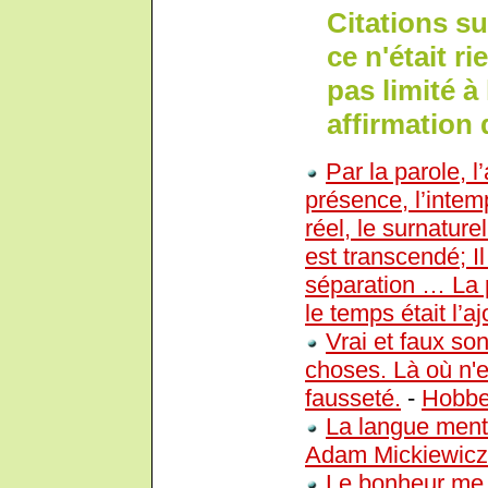
Citations su
ce n'était ri
pas limité à
affirmation 
Par la parole, l
présence, l’intemp
réel, le surnature
est transcendé; Il 
séparation … La 
le temps était l’
Vrai et faux son
choses. Là où n'es
fausseté.
-
Hobb
La langue ment 
Adam Mickiewicz
Le bonheur me s