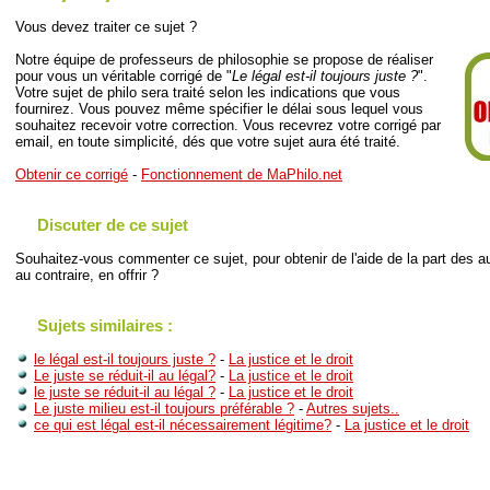
Vous devez traiter ce sujet ?
Notre équipe de professeurs de philosophie se propose de réaliser
pour vous un véritable corrigé de "
Le légal est-il toujours juste ?
".
Votre sujet de philo sera traité selon les indications que vous
fournirez. Vous pouvez même spécifier le délai sous lequel vous
souhaitez recevoir votre correction. Vous recevrez votre corrigé par
email, en toute simplicité, dés que votre sujet aura été traité.
Obtenir ce corrigé
-
Fonctionnement de MaPhilo.net
Discuter de ce sujet
Souhaitez-vous commenter ce sujet, pour obtenir de l'aide de la part des au
au contraire, en offrir ?
Sujets similaires :
le légal est-il toujours juste ?
-
La justice et le droit
Le juste se réduit-il au légal?
-
La justice et le droit
le juste se réduit-il au légal ?
-
La justice et le droit
Le juste milieu est-il toujours préférable ?
-
Autres sujets..
ce qui est légal est-il nécessairement légitime?
-
La justice et le droit