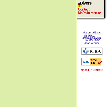
Divers
Contact
MaPhilo recrute