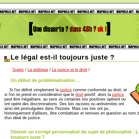
Le légal est-il toujours juste ?
Sujets
/
La politique
/
La justice et le droit
/
Un début de problématisation ...
Si l'on définit simplement la
justice
comme conformité au droit, et
si l'on ne prend en considération que le
droit
positif, alors la
justice
peut être inégalitaire, au sens où certaines lois positives opèrent ou
ont opéré des discriminations. Des lois racistes ou antisémites ont
ainsi été promulguées dans l'histoire. Mais ces lois ont pu,
historiquement d'ailleurs, être combattues et remises en question au nom 
d'un idéal de justice.
Obtenir un corrigé personnalisé du sujet de philosophie : Le 
toujours juste ?